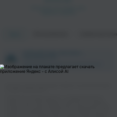
Об исполнителе
Совместные трек
Треки
ZAYCEV.NET ведет переговоры с
правообладателем.
В ближайшее время треки этого исполнителя могут
появиться на площадке.
Вы можете слушать музыку вашего любимого исполнителя Sandrique
на нашем сайте бесплатно.
Музыкальная платформа zaycev.net - это удобная возможность
слушать и скачать треки “Sandrique” в одном месте. На странице
исполнителя легко найти популярные песни, свежие релизы и треки,
которые хочется добавить в плейлист. Песни “Sandrique” доступны
онлайн, бесплатно, в формате mp3 и в хорошем качестве. Удобная