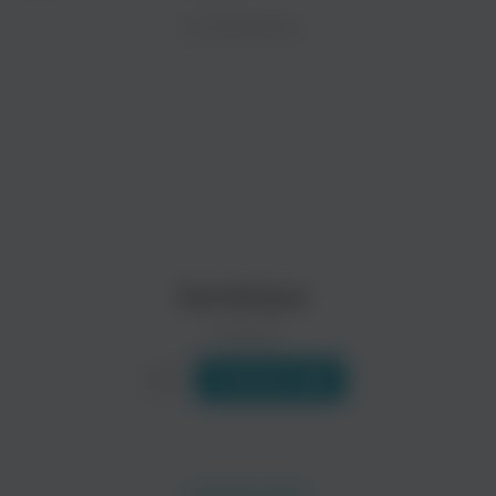
ZAYCEV.NET ведет переговоры с правообладател
ИСПОЛНИТЕЛЬ
Биография
В ближайшее время треки этого исполнителя могут появит
Александр Сандрик - режиссер и музыкант, или, как модно 
За...
Читать еще
Inf & Thesys
Bullet Time
Sandrique
0 треков
Слушать
Flame & No Rules
NSL