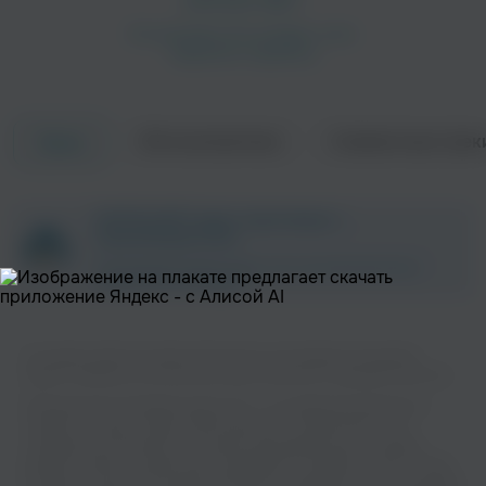
Об исполнителе
Совместные трек
Треки
Flamingosi
Natasa Bekvalac
ZAYCEV.NET ведет переговоры с
правообладателем.
В ближайшее время треки этого исполнителя могут
появиться на площадке.
На нашем сайте вы можете бесплатно наслаждаться музыкой
вашего любимого исполнителя Sasa Kovacevic в хорошем качестве.
Aco Pejovic
Miligram
Поп
Музыкальная платформа zaycev.net - это удобная возможность
слушать и скачать треки “Sasa Kovacevic” в одном месте. На
странице исполнителя легко найти популярные песни, свежие
релизы и треки, которые хочется добавить в плейлист. Песни “Sasa
Kovacevic” доступны онлайн, бесплатно, в формате mp3 и в хорошем