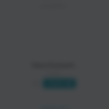
ZAYCEV.NET ведет переговоры с правообладател
ИСПОЛНИТЕЛЬ
В ближайшее время треки этого исполнителя могут появит
Mia Borisavljevic
Amadeus Band
Фолк
Sasa Kovacevic
0 треков
Слушать
Trik FX
Milica Todorovic