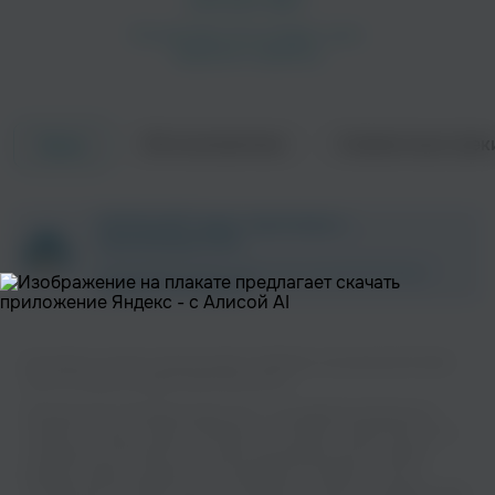
Об исполнителе
Совместные трек
Треки
ZAYCEV.NET ведет переговоры с
правообладателем.
В ближайшее время треки этого исполнителя могут
появиться на площадке.
Вы можете слушать музыку вашего любимого исполнителя Schokk
Feat. Mc Mask на нашем сайте бесплатно.
Музыкальная платформа zaycev.net - это удобная возможность
слушать и скачать треки “Schokk Feat. Mc Mask” в одном месте. На
странице исполнителя легко найти популярные песни, свежие
релизы и треки, которые хочется добавить в плейлист. Песни
“Schokk Feat. Mc Mask” доступны онлайн, бесплатно, в формате mp3