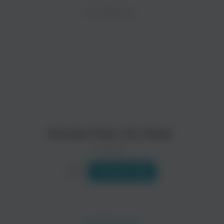
ZAYCEV.NET ведет переговоры с правообладател
ИСПОЛНИТЕЛЬ
Биография
В ближайшее время треки этого исполнителя могут появит
Хи́нтер Дми́трий Фёдорович (род. 11 декабря 1980, СССР, 
Читать еще
Schokk Feat. Mc Mask
0 треков
Слушать