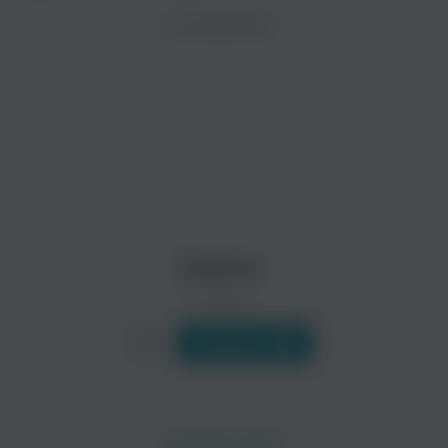
ZAYCEV.NET ведет переговоры с правообладател
ИСПОЛНИТЕЛЬ
Биография
В ближайшее время треки этого исполнителя могут появит
SEAMO, чье настоящее имя Takada Naoki, родился в декабр
В 2004-м Takada Naoki начал...
Читать еще
Aqua Timez
AZU
Поп
Поп
Seamo
0 треков
Слушать
Rip Slyme
Funky Monkey Babys
Поп