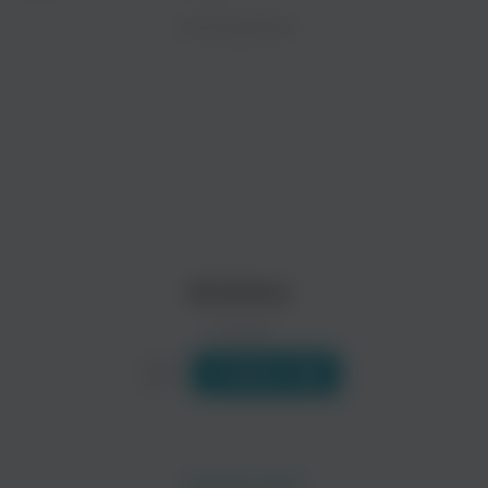
ZAYCEV.NET ведет переговоры с правообладател
ИСПОЛНИТЕЛЬ
Биография
В ближайшее время треки этого исполнителя могут появит
Существует несколько групп Атомика. Эта страничка расск
Atomica образована в 2002 году гитаристами Сергеем Берез
Читать еще
Metamorphosis
Aeropajitas
Atomica
0 треков
Слушать
Lêndi Vexer
Bergman