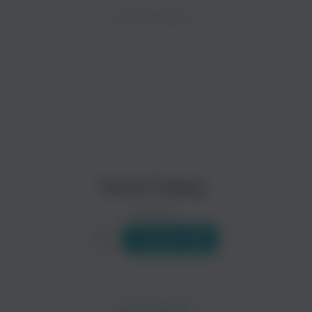
ZAYCEV.NET ведет переговоры с правообладател
ИСПОЛНИТЕЛЬ
В ближайшее время треки этого исполнителя могут появит
The Fly Seville
T.J. Baden
Senor Happy
0 треков
Слушать
Ragged School
Matthias Habich