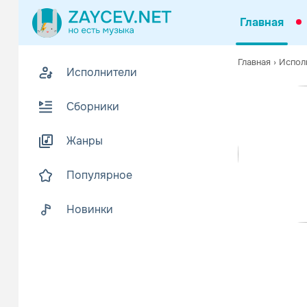
Главная
Похожие
Главная
›
Испол
Исполнители
Z
В
Сборники
Жанры
Популярное
Новинки
Ваня Дмит
Поп