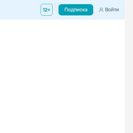
Подписка
Войти
12+
Юлианна Караулова
МУЗЫКА В МАШИНУ
R’n’B
Рок