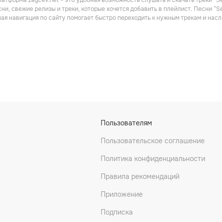
атформа zaycev.net - это удобная возможность слушать и скачать треки “Se
Русский рэп
Поп
ни, свежие релизы и треки, которые хочется добавить в плейлист. Песни “S
ная навигация по сайту помогает быстро переходить к нужным трекам и на
ка
Баста
SLAVA SKRIPKA
Пользователям
он
Рэп
Поп
Пользовательское соглашение
Политика конфиденциальности
Правила рекомендаций
Приложение
Подписка