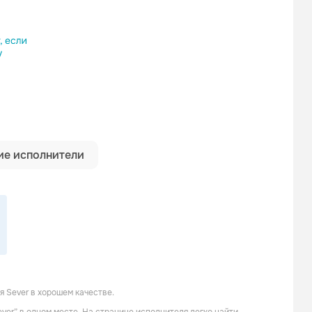
ылку
е исполнители
 Sever в хорошем качестве.
NO4X
Jeny Vesna