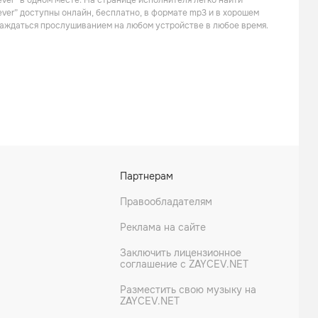
ver” в одном месте. На странице исполнителя легко найти
Техно
Поп
ever” доступны онлайн, бесплатно, в формате mp3 и в хорошем
слаждаться прослушиванием на любом устройстве в любое время.
Вирус
Иванушки International
Партнерам
Танцевальная
Поп
Правообладателям
Реклама на сайте
Заключить лицензионное
соглашение с ZAYCEV.NET
Разместить свою музыку на
ZAYCEV.NET