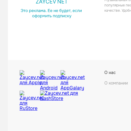
Музыкальная пл
Поп
популярные пес
качестве. Удоб
Бутыр
О нас
Шанс
О компании