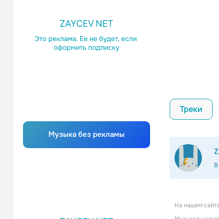
Треки
Музыка без рекламы
Z
В
На нашем сайте
IOW