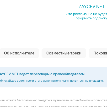
Копировать сс
Об исполнителе
Совместные треки
Похожи
AYCEV.NET ведет переговоры с правообладателем.
 ближайшее время треки этого исполнителя могут появиться на площадке.
 вы можете бесплатно наслаждаться музыкой вашего любимого исполнителя
A
MIA BOYKA
Анна Немченко