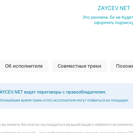
Копировать сс
Об исполнителе
Совместные треки
Похожи
AYCEV.NET ведет переговоры с правообладателем.
 ближайшее время треки этого исполнителя могут появиться на площадке.
е вы можете бесплатно наслаждаться музыкой вашего любимого исполнител
William Conrad & John Dehner
Dark Fantasy
Joe Kerns & Hans Conried