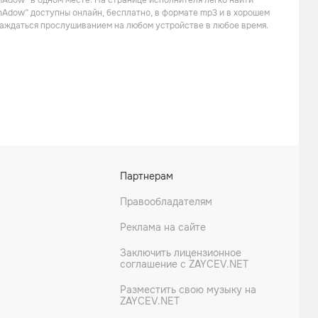
hAdow” в одном месте. На странице исполнителя легко найти
ShAdow” доступны онлайн, бесплатно, в формате mp3 и в хорошем
слаждаться прослушиванием на любом устройстве в любое время.
John Dehner
Kogz
Партнерам
Правообладателям
Реклама на сайте
Заключить лицензионное
соглашение с ZAYCEV.NET
Разместить свою музыку на
ZAYCEV.NET
STIZZA
Edwin Austin