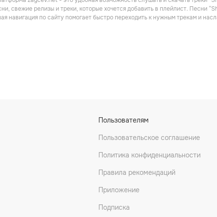
атформа zaycev.net - это удобная возможность слушать и скачать треки “S
ни, свежие релизы и треки, которые хочется добавить в плейлист. Песни “
ная навигация по сайту помогает быстро переходить к нужным трекам и на
Basil Rathbone & Nigel Bruce
Edmond O'Brien
A-K THE KING
Пользователям
Пользовательское соглашение
Политика конфиденциальности
Правила рекомендаций
Приложение
Подписка
ink
Rops1
Lil Sknow