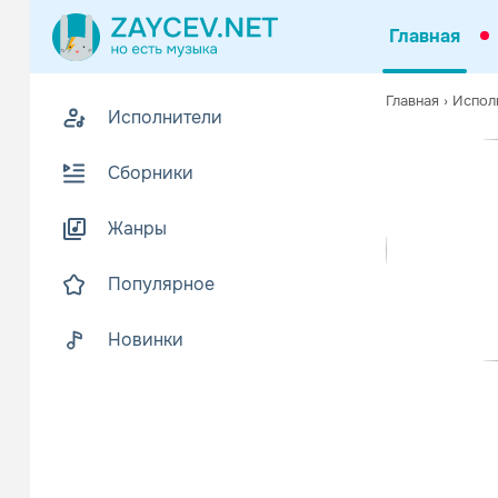
Главная
Похожие
Главная
›
Испол
Исполнители
Z
Биогр
В
Сборники
Существует
Жанры
1) Группа, 
2) Японская
Популярное
Читать еще
Новинки