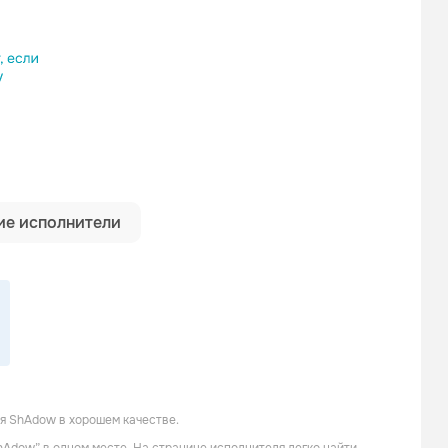
ылку
е исполнители
я ShAdow в хорошем качестве.
Whistler
Chester Morris