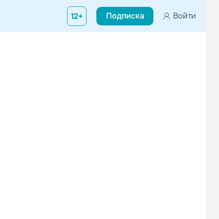
Подписка
Войти
12+
я Страны Восходящего Солнца музыки, а именно melodic death met
Kobie Dee
Mitchos Da Menace
Альтернатива