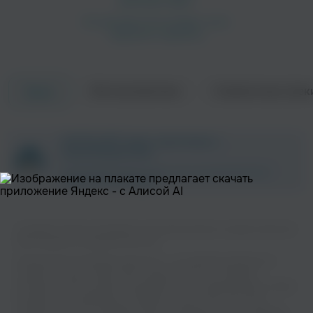
Об исполнителе
Совместные трек
Треки
Giuffria
Black 'N Blue
ZAYCEV.NET ведет переговоры с
Рок
правообладателем.
В ближайшее время треки этого исполнителя могут
появиться на площадке.
Слушайте музыку популярного исполнителя Axe на нашем сайте без
регистрации и в хорошем качестве.
Музыкальная платформа zaycev.net - это удобная возможность
слушать и скачать треки “Axe” в одном месте. На странице
Y&T
Q5
исполнителя легко найти популярные песни, свежие релизы и треки,
Поп
которые хочется добавить в плейлист. Песни “Axe” доступны
онлайн, бесплатно, в формате mp3 и в хорошем качестве. Удобная