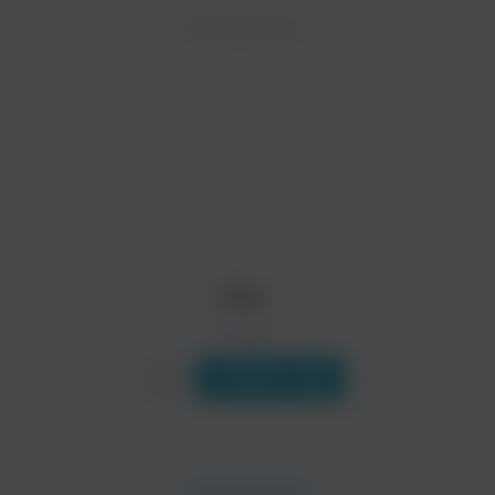
ZAYCEV.NET ведет переговоры с правообладател
ИСПОЛНИТЕЛЬ
Биография
В ближайшее время треки этого исполнителя могут появит
Американская команда «Axe» была создана в 1978 году на о
Читать еще
Krokus
Waysted
Поп
Поп
Axe
0 треков
Слушать
The Rods
Legs Diamond
Поп