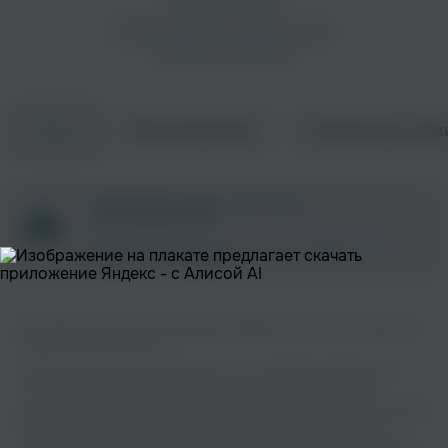
Об исполнителе
Совместные трек
Треки
Majesty
Shakra
Танцевальная
Рок
ZAYCEV.NET ведет переговоры с
правообладателем.
В ближайшее время треки этого исполнителя могут
появиться на площадке.
Вы можете слушать музыку вашего любимого исполнителя Axxis на
нашем сайте бесплатно.
Rage
Primal Fear
Музыкальная платформа zaycev.net - это удобная возможность
слушать и скачать треки “Axxis” в одном месте. На странице
Поп
Рок
исполнителя легко найти популярные песни, свежие релизы и треки,
которые хочется добавить в плейлист. Песни “Axxis” доступны
онлайн, бесплатно, в формате mp3 и в хорошем качестве. Удобная