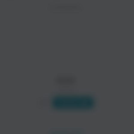
ZAYCEV.NET ведет переговоры с правообладател
ИСПОЛНИТЕЛЬ
Биография
В ближайшее время треки этого исполнителя могут появит
Немецкая команда «Axxis», исповедующая мелодик-метал, о
Читать еще
Nocturnal Rites
Stormwarrior
Поп
Axxis
0 треков
Слушать
Saint Deamon
Iron Mask