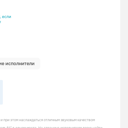
ылку
е исполнители
 и при этом наслаждаться отличным звуковым качеством
Ophelia's Dream
Trobar De Morte