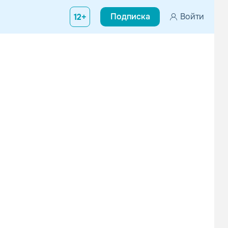
Подписка
Войти
12+
ную культуру и музыку. После Иранской революции Азама перееха
Anilah
Hexperos
Рок