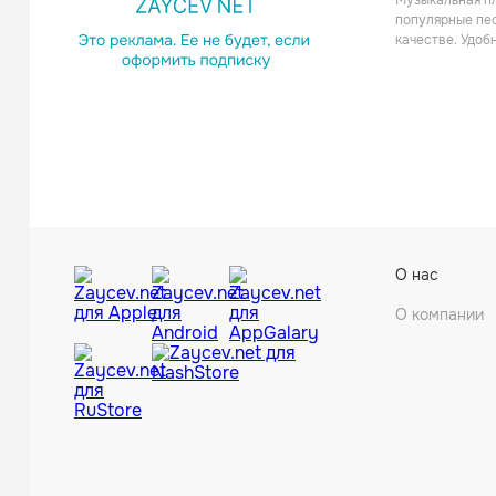
Музыкальная пл
популярные пес
качестве. Удоб
Narsil
О нас
Рок
О компании