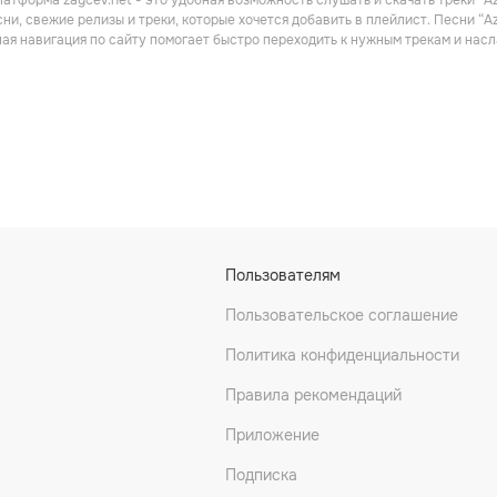
атформа zaycev.net - это удобная возможность слушать и скачать треки “Az
Поп
ни, свежие релизы и треки, которые хочется добавить в плейлист. Песни “A
ная навигация по сайту помогает быстро переходить к нужным трекам и на
ion
Arcana
Vas
Пользователям
Рок
Пользовательское соглашение
Политика конфиденциальности
Правила рекомендаций
Приложение
Подписка