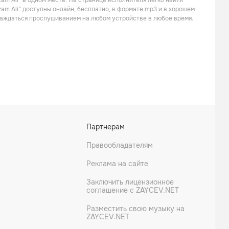
am Ali” в одном месте. На странице исполнителя легко найти
zam Ali” доступны онлайн, бесплатно, в формате mp3 и в хорошем
слаждаться прослушиванием на любом устройстве в любое время.
Shiva In Exile
Rajna
Партнерам
Альтернатива
Правообладателям
Реклама на сайте
Заключить лицензионное
соглашение с ZAYCEV.NET
Разместить свою музыку на
ZAYCEV.NET