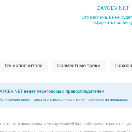
Копировать сс
Об исполнителе
Совместные треки
Похожи
AYCEV.NET ведет переговоры с правообладателем.
 ближайшее время треки этого исполнителя могут появиться на площадке.
 вы можете прослушивать музыку Azam Ali без необходимости регистрации,
Nymphe
Love Is Colder Than Death
Irfan