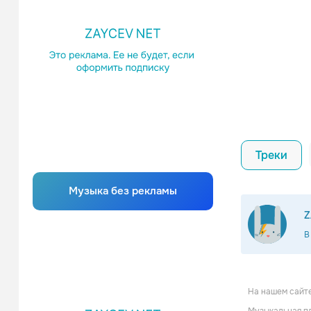
Треки
Музыка без рекламы
Z
В
На нашем сайте
Daemonia 