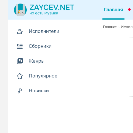
Главная
Похожие
Главная
›
Испол
Исполнители
Z
Биогр
В
Сборники
Azam Ali ур
Читать еще
Жанры
Популярное
Новинки
Stellam
Эмбие