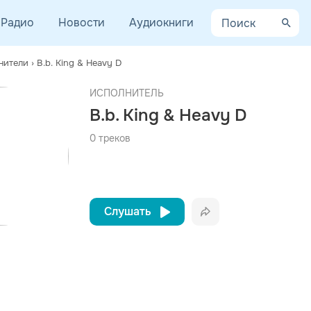
Радио
Новости
Аудиокниги
нители
›
B.b. King & Heavy D
AYCEV.NET ведет переговоры с правообладателем.
афия
ИСПОЛНИТЕЛЬ
 ближайшее время треки этого исполнителя могут появиться на площадке.
B.b. King & Heavy D
(B. B. King; настоящее имя Райли Би Кинг, англ. Riley B. King; 1
0 треков
дного из критиков, «Би Би Кинг представил нам утонченный стиль
Слушать
Вконтакте
Одноклассники
Telegram