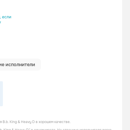
ылку
е исполнители
B.b. King & Heavy D в хорошем качестве.