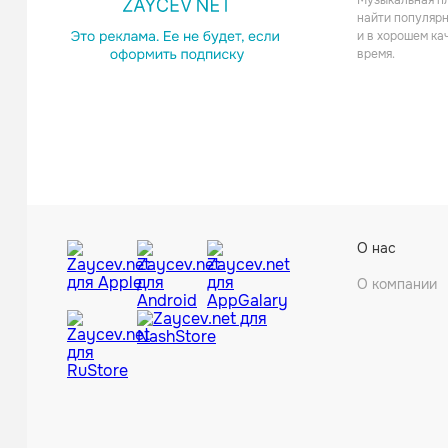
Музыкальная пл
найти популярн
и в хорошем ка
время.
О нас
О компании