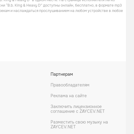
. King & Heavy D” в одном месте. На странице исполнителя легко
ни “B.b. King & Heavy D” доступны онлайн, бесплатно, в формате mp3
 трекам и наслаждаться прослушиванием на любом устройстве в любое
Партнерам
Правообладателям
Реклама на сайте
Заключить лицензионное
соглашение с ZAYCEV.NET
Разместить свою музыку на
ZAYCEV.NET