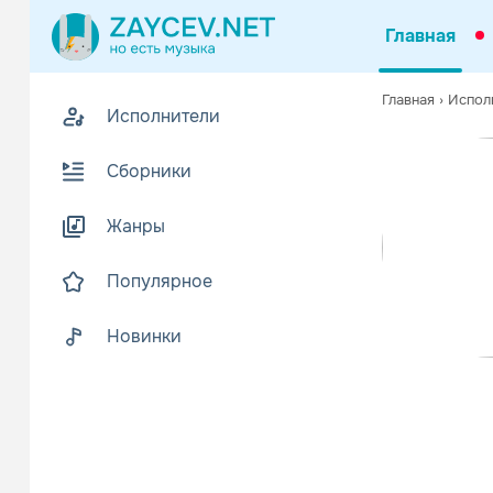
Главная
0
Главная
›
Испол
Исполнители
Z
Биогр
В
Сборники
Би Би Кинг 
Жанры
По мнению о
Читать еще
Популярное
Новинки