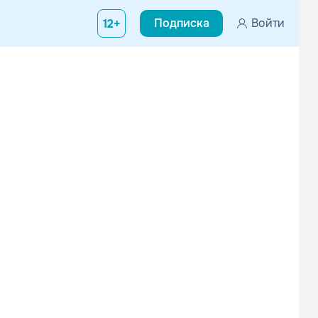
Подписка
Войти
12+
6 сентября 1925, Итта Бена, Миссисипи) — американский блюзовый 
...