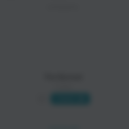
ZAYCEV.NET ведет переговоры с правообладател
ИСПОЛНИТЕЛЬ
В ближайшее время треки этого исполнителя могут появит
Jesse Marchant
Sea Stars
The Burned
0 треков
Слушать
Jason Diaz
Names in Vain