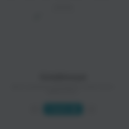
СБОРНИК
просмотра рекламы
оформления подписки.
Колыбельные
После просмотра Вы сможете скачать 3 файла
без дополнительной рекламы!
Десять муыкальных произведений, которые помогут
ребенку уснуть..
Слушать