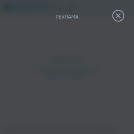
12+
РЕКЛАМА
Главная
›
Сборники музыки
›
Детская музыка
›
Колыбельные