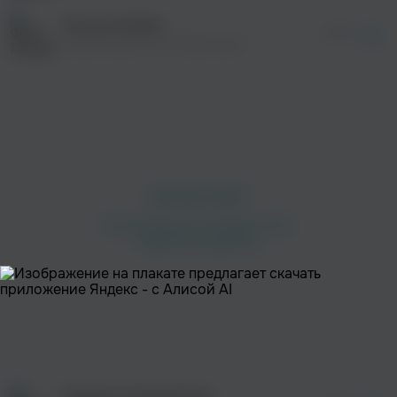
Сон на поляне
02:59
Музыка для Сна, Музыка для Релаксации
просмотра рекламы
оформления подписки.
После просмотра Вы сможете скачать 3 файла
без дополнительной рекламы!
просмотра рекламы
оформления подписки.
После просмотра Вы сможете скачать 3 файла
без дополнительной рекламы!
просмотра рекламы