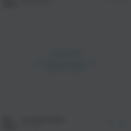
Юрий Шатунов
просмотра рекламы
оформления подписки.
После просмотра Вы сможете скачать 3 файла
без дополнительной рекламы!
просмотра рекламы
оформления подписки.
После просмотра Вы сможете скачать 3 файла
без дополнительной рекламы!
Ах, какая женщина
просмотра рекламы
05:13
оформления подписки.
Фристайл