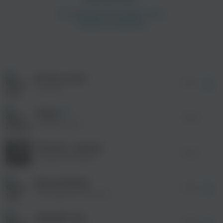
просмотра рекламы
оформления подписки.
После просмотра Вы сможете скачать 3 файла
без дополнительной рекламы!
Би-Би, такси
03:10
Lika MC
Танцы
просмотра рекламы
04:04
оформления подписки.
Мальчишник
После просмотра Вы сможете скачать 3 файла
без дополнительной рекламы!
Я болен - ремикс
просмотра рекламы
03:19
оформления подписки.
Богдан Титомир
После просмотра Вы сможете скачать 3 файла
без дополнительной рекламы!
Белая берёза
03:30
140 ударов в минуту
Тающий снег
05:39