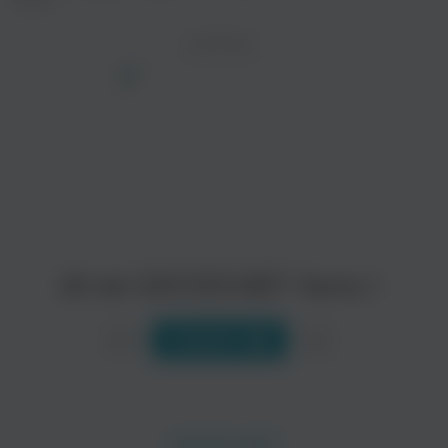
Часть 1
СБОРНИК
просмотра рекламы
оформления подписки.
После просмотра Вы сможете скачать 3 файла
без дополнительной рекламы!
20 лет ZAYCEV.NET. Часть 1
Слушать