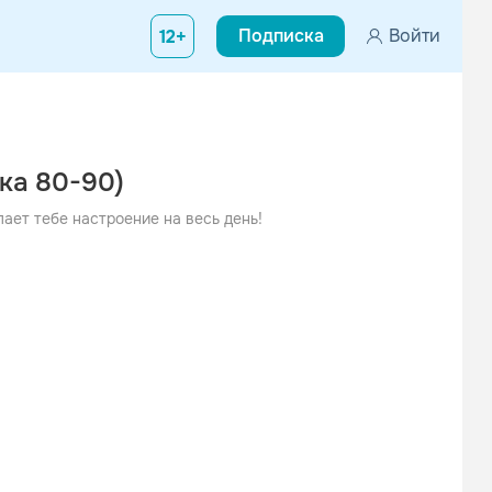
Подписка
Войти
12+
ка 80-90)
ает тебе настроение на весь день!
е
ссники