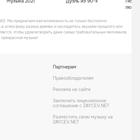
Музыка 2021
Дуэль из 90-х
Любим
любим
0). Мы предлагаем вам возможность не только бесплатно
ь в атмосферу разных времен и насладитесь звуками прошлого или
вляется, чтобы удовлетворить даже самых требовательных меломанов.
 прекрасной музыки!
Партнерам
Правообладателям
Реклама на сайте
Заключить лицензионное
соглашение с ZAYCEV.NET
Разместить свою музыку на
ZAYCEV.NET