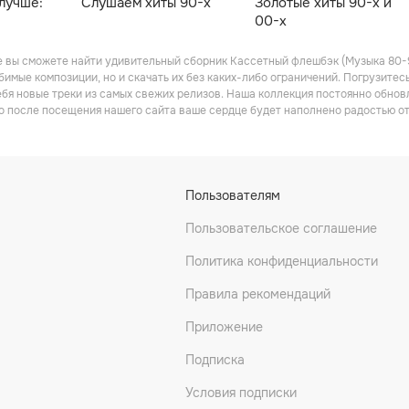
лучше:
Слушаем хиты 90-х
Золотые хиты 90-х и
00-х
 вы сможете найти удивительный сборник Кассетный флешбэк (Музыка 80-9
имые композиции, но и скачать их без каких-либо ограничений. Погрузитес
ебя новые треки из самых свежих релизов. Наша коллекция постоянно обно
о после посещения нашего сайта ваше сердце будет наполнено радостью от
Пользователям
Пользовательское соглашение
Политика конфиденциальности
Правила рекомендаций
Приложение
Подписка
Условия подписки