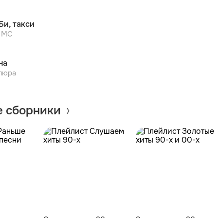
Би, такси
a MC
на
люра
 сборники