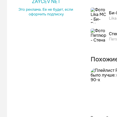
Би-
Lik
Сте
Пет
Похожие