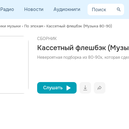
Радио
Новости
Аудиокниги
ики музыки
›
По эпохам
›
Кассетный флешбэк (Музыка 80-90)
СБОРНИК
просмотра рекламы
Кассетный флешбэк (Музы
оформления подписки.
После просмотра Вы сможете скачать 3 файла без
Невероятная подборка из 80-90х, которая сдел
дополнительной рекламы!
Слушать
Вконтакт
Однокла
Telegram