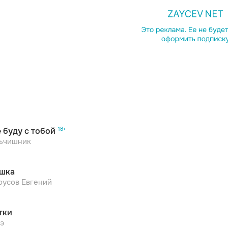
Копирова
е буду с тобой
ьчишник
шка
оусов Евгений
тки
э