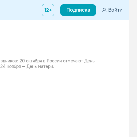
Подписка
Войти
12+
здников: 20 октября в России отмечают День
 24 ноября — День матери.
 уделить больше времени самым близким и
дедушкам, а если есть возможность — навестите
е
ссники