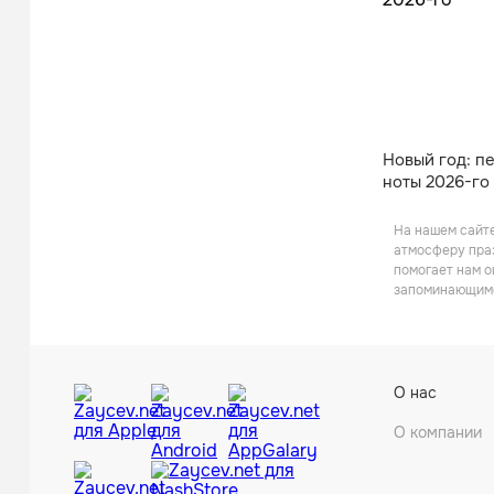
Новый год: п
ноты 2026-го
На нашем сайте
атмосферу праз
помогает нам о
запоминающимся
О нас
О компании