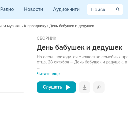
Радио
Новости
Аудиокниги
ики музыки
›
К празднику
›
Дeнь бaбушeк и дeдушeк
СБОРНИК
просмотра рекламы
Дeнь бaбушeк и дeдушeк
оформления подписки.
После просмотра Вы сможете скачать 3 файла без
На осень приходится множество семейных пра
дополнительной рекламы!
отца, 28 октября — День бабушек и дедушек, а
Каждый из этих праздников — отличный повод
Читать еще
дорогим людям. Позвоните своим бабушкам и 
их или сводите...
Слушать
Вконтакт
Однокла
Telegram