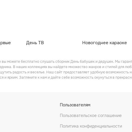
ервые
День ТВ
Новогоднее караоке
 вы можете бесплатно слушать сборник Дeнь бaбушeк и дeдушeк. Мы гарант
дника. В наших коллекциях вы найдете множество жанров и стилей для люб
щутить радость и веселье. Наш сайт предоставляет удобную возможность 
 и ярким. Загляните к нам и дайте себе возможность окунуться в прекрасн
Пользователям
Пользовательское соглашение
Политика конфиденциальности