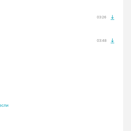
оформления подписки.
После просмотра Вы сможете скачать 3 файла без
дополнительной рекламы!
03:26
03:48
просмотра рекламы
оформления подписки.