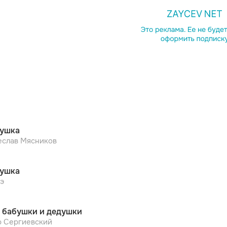
Копирова
ушка
еслав Мясников
ушка
э
 бабушки и дедушки
р Сергиевский