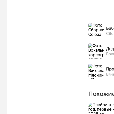
Баб
Сбо
Дед
Вок
Про
Вяч
Похожие