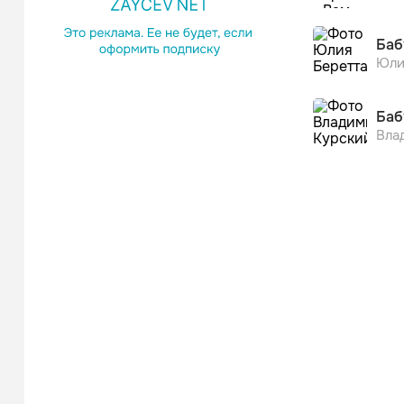
Баб
Юли
Баб
Вла