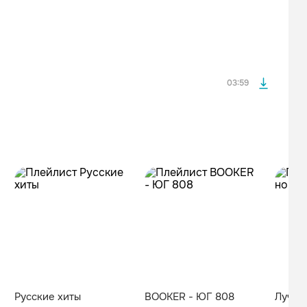
После просмотра Вы сможете скачать 3 файла без
дополнительной рекламы!
03:59
Русские хиты
BOOKER - ЮГ 808
Лучши