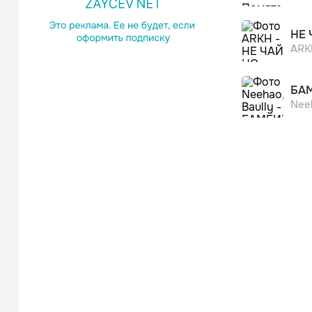
НЕ 
ARK
БА
Neeh