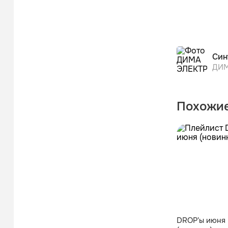
Син
ДИМ
Похожие
DROP'ы июня