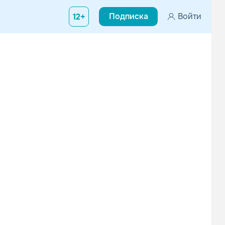
Подписка
Войти
12+
е
ссники