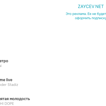
Копирова
етро
i
me live
der Stadiz
ятая молодость
HI DOPE