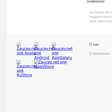
(новинки)
На Zaycev.net 
подарить вам н
свои горизонты
О нас
О компании