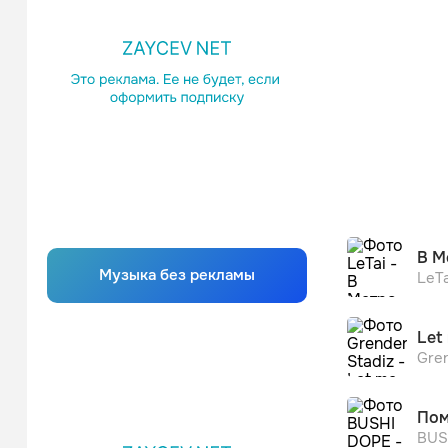
В М
Музыка без рекламы
LeTa
Let 
Gren
Пом
BUS