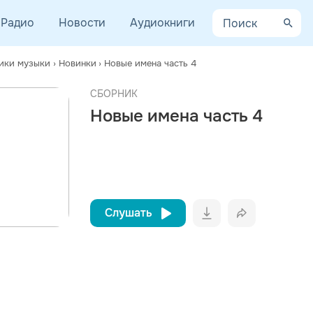
Радио
Новости
Аудиокниги
ики музыки
›
Новинки
›
Новые имена часть 4
СБОРНИК
просмотра рекламы
Новые имена часть 4
оформления подписки.
После просмотра Вы сможете скачать 3 файла без
⠀
дополнительной рекламы!
Слушать
Вконтакт
Однокла
Telegram