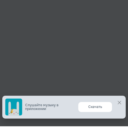
Слушайте музыку в
Скачать
приложении