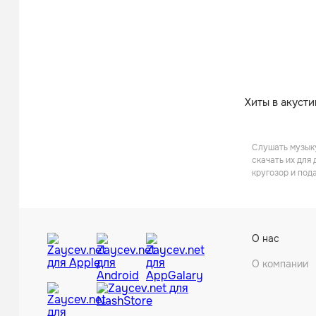
Хиты в акусти
Слушать музыку
скачать их для
кругозор и под
О нас
О компании