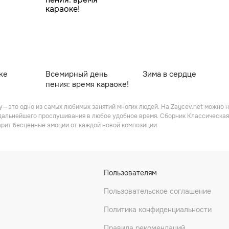
ке
Вceмиpный дeнь
Зима в сердце
пeния: время караоке!
 — это одно из самых любимых занятий многих людей. На Zaycev.net можно 
 дальнейшего прослушивания в любое удобное время. Сборник Классическа
арит бесценные эмоции от каждой новой композиции
Пользователям
Пользовательское соглашение
Политика конфиденциальности
Правила рекомендаций