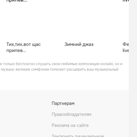
Тих,тих,вот щас
Зимний джаз
Фести
припев...
live-з
не только бесплатно слушать свои любимые композиции онлайн, но и
я музыка: великие симфонии поможет расширить ваш музыкальный
Партнерам
Правообладателям
Реклама на сайте
Заключить лицензионное