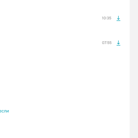
оформления подписки.
После просмотра Вы сможете скачать 3 файла без
дополнительной рекламы!
10:35
07:55
просмотра рекламы
оформления подписки.