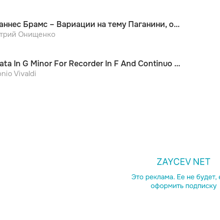
Иоганнес Брамс – Вариации на тему Паганини, op. 35, Тетрадь II (С. Рихтер, Тур, 1988)
трий Онищенко
Sonata In G Minor For Recorder In F And Continuo (Remastered 2022)
nio Vivaldi