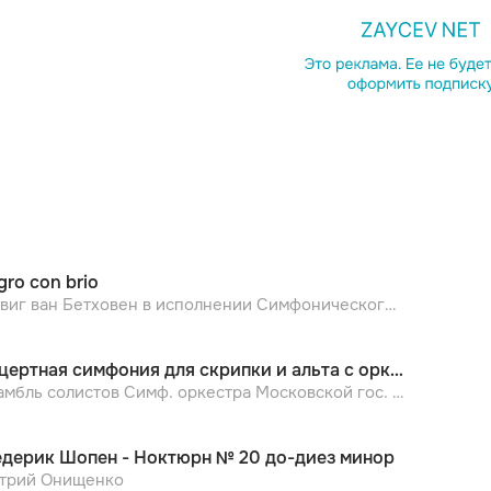
Копирова
gro con brio
Людвиг ван Бетховен в исполнении Симфонического оркестра Ленинградской гос. филармонии
Концертная симфония для скрипки и альта с оркестром Ми Бемоль Мажор, К. 364. 2. Andante (2022 Remastered)
Ансамбль солистов Симф. оркестра Московской гос. филармонии, Игорь Ойстрах, Вольфганг Амадей Моцарт
дерик Шопен - Ноктюрн № 20 до-диез минор
трий Онищенко