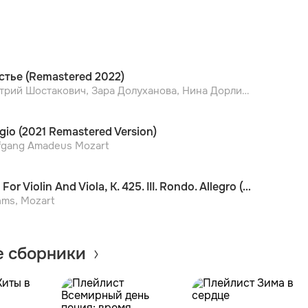
стье (Remastered 2022)
Дмитрий Шостакович, Зара Долуханова, Нина Дорлиак, Алексей Масленников
gio (2021 Remastered Version)
fgang Amadeus Mozart
Duo For Violin And Viola, K. 425. III. Rondo. Allegro (Remstered 2022)
hms, Mozart
 сборники