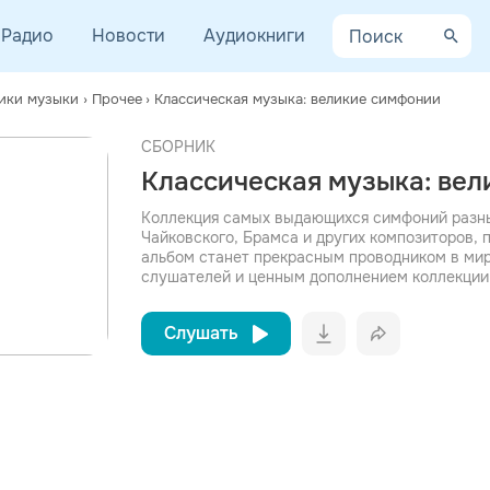
Радио
Новости
Аудиокниги
ики музыки
›
Прочее
›
Классическая музыка: великие симфонии
СБОРНИК
просмотра рекламы
Классическая музыка: ве
оформления подписки.
После просмотра Вы сможете скачать 3 файла без
Коллекция самых выдающихся симфоний разных
дополнительной рекламы!
Чайковского, Брамса и других композиторов, 
альбом станет прекрасным проводником в ми
слушателей и ценным дополнением коллекции
Слушать
Вконтакт
Однокла
Telegram