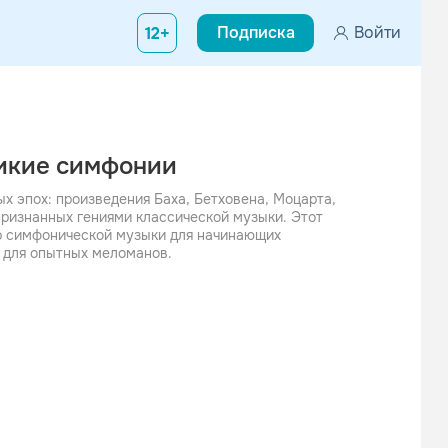
Подписка
Войти
12+
ликие симфонии
 эпох: произведения Баха, Бетховена, Моцарта,
признанных гениями классической музыки. Этот
р симфонической музыки для начинающих
 для опытных меломанов.
е
ссники