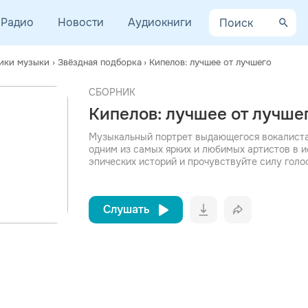
Радио
Новости
Аудиокниги
ики музыки
›
Звёздная подборка
›
Кипелов: лучшее от лучшего
СБОРНИК
просмотра рекламы
Кипелов: лучшее от лучше
оформления подписки.
После просмотра Вы сможете скачать 3 файла без
Музыкальный портрет выдающегося вокалиста, 
дополнительной рекламы!
одним из самых ярких и любимых артистов в и
эпических историй и прочувствуйте силу голо
Слушать
Вконтакт
Однокла
Telegram