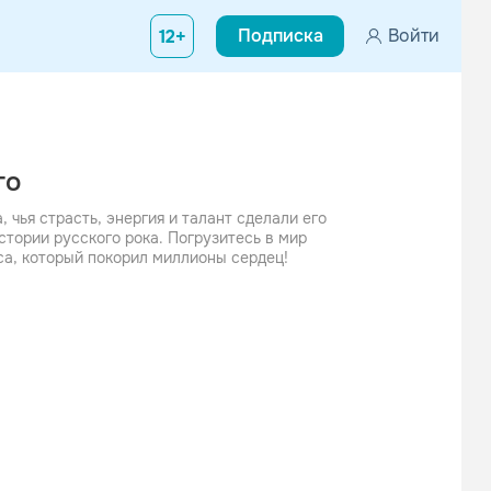
Подписка
Войти
12+
го
чья страсть, энергия и талант сделали его
стории русского рока. Погрузитесь в мир
са, который покорил миллионы сердец!
е
ссники