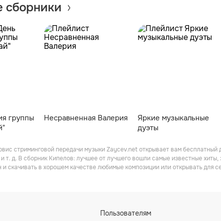
 сборники
ия группы
Несравненная Валерия
Яркие музыкальные
й"
дуэты
вис стриминговой передачи музыки Zaycev.net открывает вам бесплатный до
п и т. д. В сборник Кипелов: лучшее от лучшего вошли самые известные хиты
 и скачивать в хорошем качестве любимые композиции или открывать для с
Пользователям