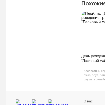
Похожие
День рожден
"Ласковый ма
Бесплатный сер
джаз, соул, рэ
слушать онлайн
О нас