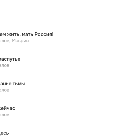
ем жить, мать Россия!
елов, Маврин
распутье
елов
анье тьмы
елов
сейчас
елов
десь