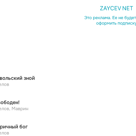
Копирова
вольский зной
елов
вободен!
елов, Маврин
ричный бог
елов