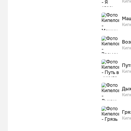
Кип
Маш
Кип
Воз
Кип
Пут
Кип
Дых
Кип
Гря
Кип