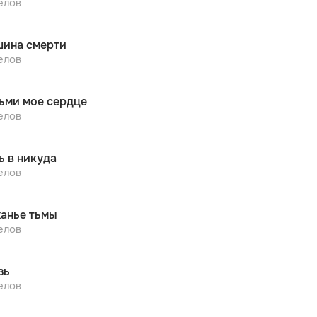
елов
ина смерти
елов
ьми мое сердце
елов
ь в никуда
елов
анье тьмы
елов
зь
елов