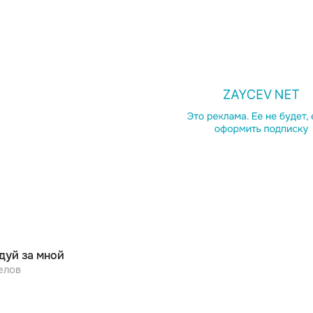
дуй за мной
елов