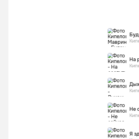
Буд
Кип
На 
Кип
Дых
Кип
Не 
Кип
Я з