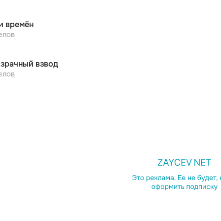
и времён
елов
зрачный взвод
елов