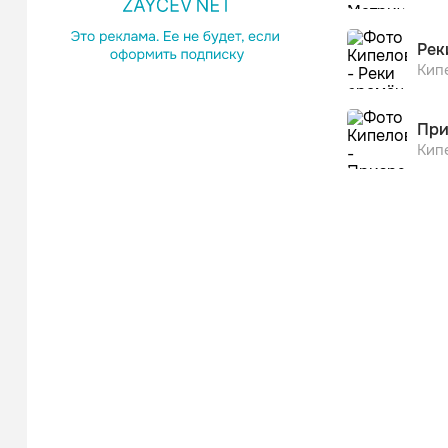
Рек
Кип
При
Кип