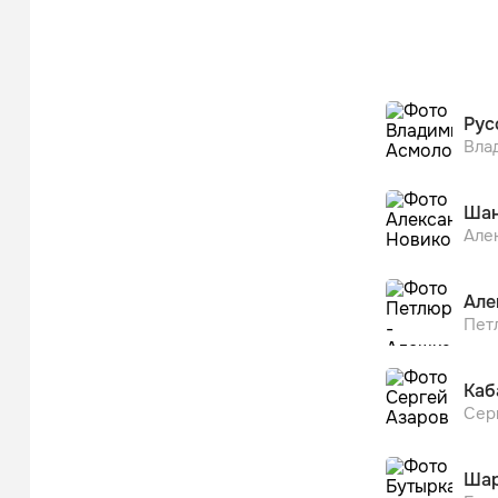
Рус
Вла
Шан
Але
Але
Пет
Каб
Сер
Ша