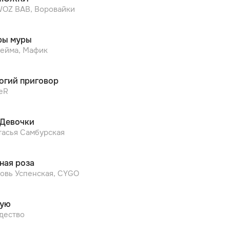
OZ BAB, Воровайки
ы муры
ейма, Мафик
огий приговор
еR
 Девочки
тасья Самбурская
ная роза
овь Успенская, CYGO
рую
дество