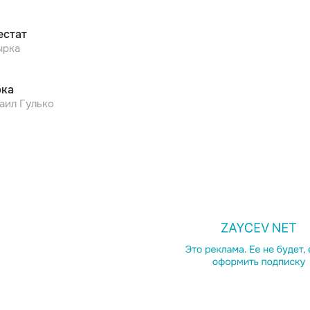
естат
ырка
ка
аил Гулько