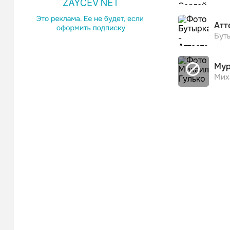
Атт
Бут
Мур
Мих