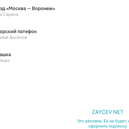
зд «Москва — Воронеж»
а Сарина
орский патефон
алий Аксёнов
ашка
люра