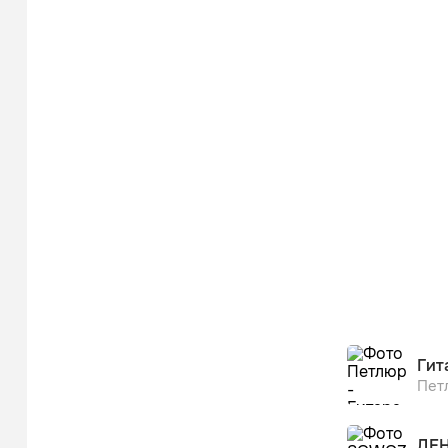
Гит
Пет
ДЕ