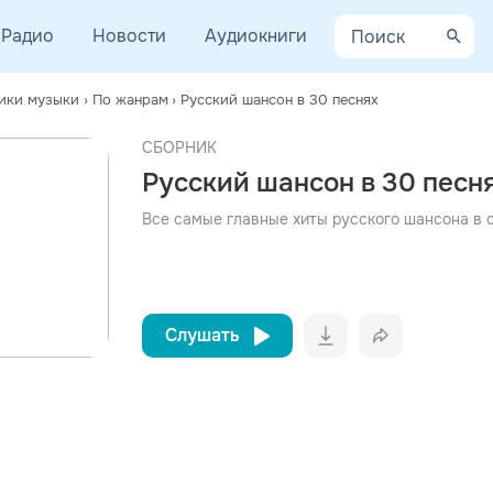
Радио
Новости
Аудиокниги
ики музыки
›
По жанрам
›
Русский шансон в 30 песнях
СБОРНИК
просмотра рекламы
Русский шансон в 30 песн
оформления подписки.
После просмотра Вы сможете скачать 3 файла без
Все самые главные хиты русского шансона в 
дополнительной рекламы!
Слушать
Вконтакт
Однокла
Telegram