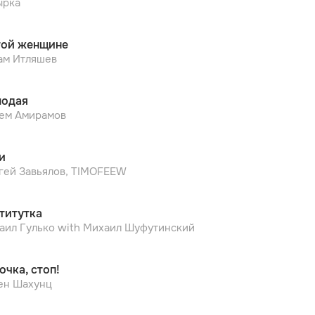
ырка
той женщине
ам Итляшев
одая
ем Амирамов
и
гей Завьялов, TIMOFEEW
титутка
аил Гулько with Михаил Шуфутинский
очка, cтоп!
ен Шахунц