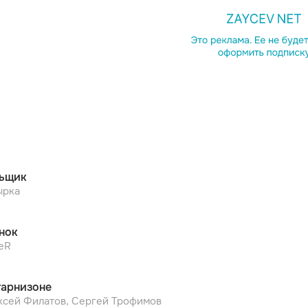
Копирова
ьщик
ырка
нок
еR
гарнизоне
ксей Филатов, Сергей Трофимов