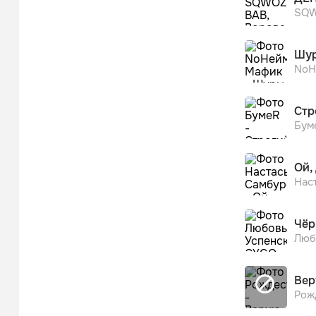
SQW
Шур
NoН
Стр
Бум
Ой,
Нас
Чёр
Люб
Ве
Рож