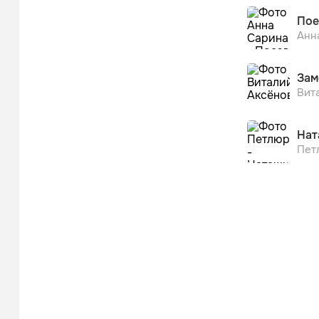
Пое
Анн
Зам
Вит
Нат
Пет