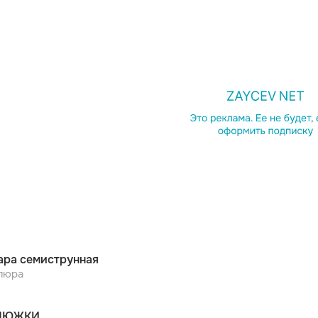
ара семиструнная
люра
НЮЖКИ