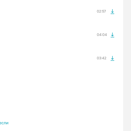
После просмотра Вы сможете скачать 3 файла без
дополнительной рекламы!
02:57
просмотра рекламы
оформления подписки.
После просмотра Вы сможете скачать 3 файла без
дополнительной рекламы!
04:04
03:42