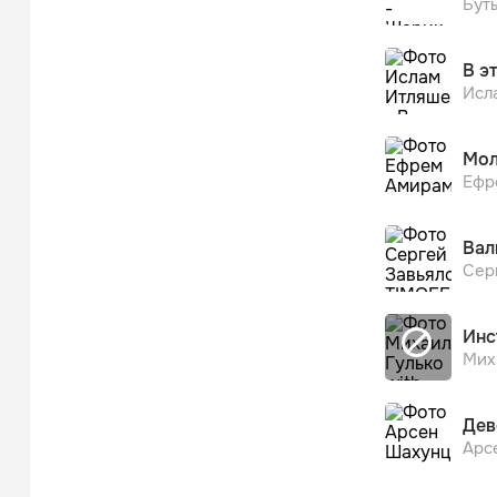
Бут
В э
Исл
Мол
Ефр
Вал
Сер
Инс
Мих
Дев
Арс