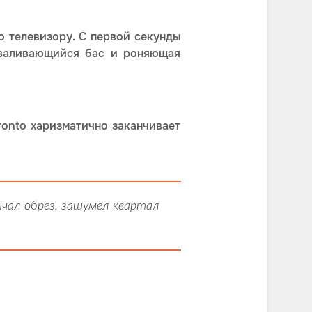
о телевизору. С первой секунды
ываливающийся бас и роняющая
onto харизматично заканчивает
рычал обрез, зашумел квартал