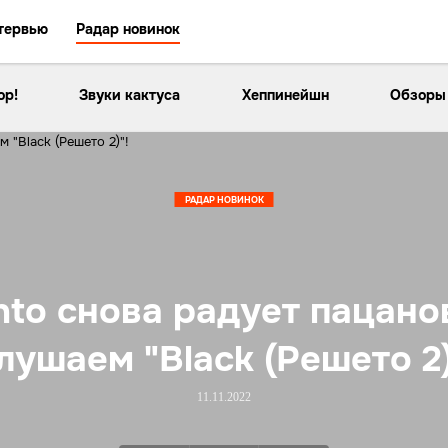
тервью
Радар новинок
ор!
Звуки кактуса
Хеппинейшн
Обзоры
РАДАР НОВИНОК
nto снова радует пацано
лушаем "Black (Решето 2)
11.11.2022