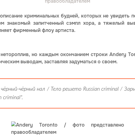
правообладателем
е описание криминальных будней, которых не увидеть п
ем знакомый запитченный сэмпл хора, а тяжелый в
лняет фирменный флоу артиста.
 нетороплив, но каждым окончанием строки Andery Tor
ическим выводам, заставляя задуматься о своем.
 чёрный-чёрный нал / Тело решето Russian criminal / За
criminal".