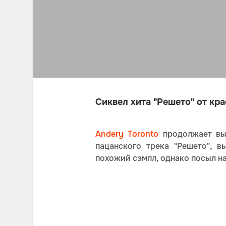
Сиквел хита "Решето" от кр
Andery Toronto
продолжает вып
пацанского трека "Решето", 
похожий сэмпл, однако посыл 