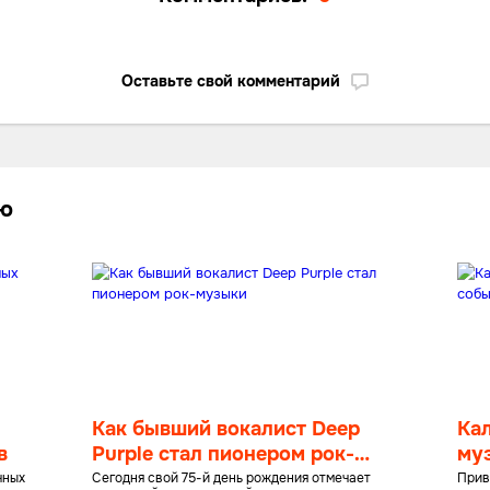
Оставьте свой комментарий
лю
Как бывший вокалист Deep
Ка
в
Purple стал пионером рок-
му
музыки
ию
чных
Сегодня свой 75-й день рождения отмечает
Прив