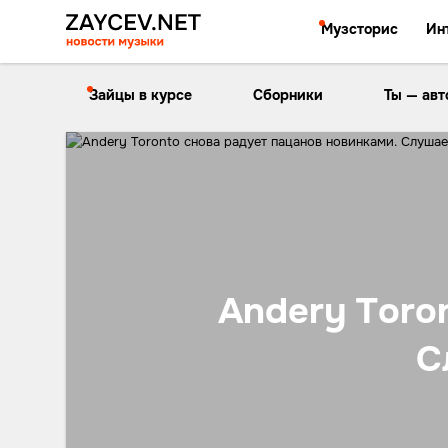
Музсторис
Ин
Зайцы в курсе
Сборники
Ты — авт
Andery Toro
С