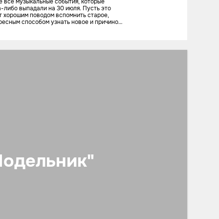
е все музыкальные события, которые
а-либо выпадали на 30 июля. Пусть это
т хорошим поводом вспомнить старое,
ресным способом узнать новое и причиной
ушать хорошую музыку!
Подельник"