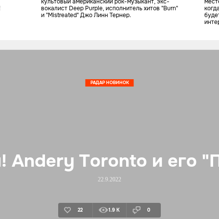
культовый американский рок-музыкант, экс-
мест
!
вокалист Deep Purple, исполнитель хитов "Burn"
когд
и "Mistreated" Джо Линн Тернер.
буде
инте
посл
РАДАР НОВИНОК
! Andery Toronto и его "
22.9.2022
22
1.9 K
0