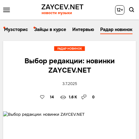
12+
Музсторис
Зайцы в курсе
Интервью
Радар новинок
РАДАР НОВИНОК
Выбор редакции: новинки
ZAYCEV.NET
3.7.2025
14
1.6 K
0