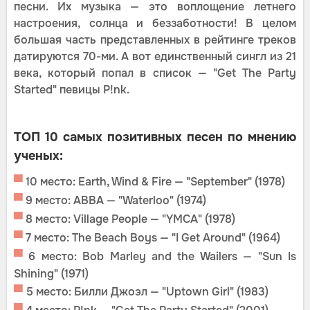
песни. Их музыка — это воплощение летнего
настроения, солнца и беззаботности! В целом
большая часть представленных в рейтинге треков
датируются 70-ми. А вот единственный сингл из 21
века, который попал в список — "Get The Party
Started" певицы P!nk.
ТОП 10 самых позитивных песен по мнению
ученых:
▀
10 место: Earth, Wind & Fire — "September" (1978)
▀
9 место: ABBA — "Waterloo" (1974)
▀
8 место: Village People — "YMCA" (1978)
▀
7 место: The Beach Boys — "I Get Around" (1964)
▀
6 место: Bob Marley and the Wailers — "Sun Is
Shining" (1971)
▀
5 место: Билли Джоэл — "Uptown Girl" (1983)