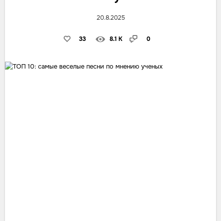
20.8.2025
33
8.1 K
0