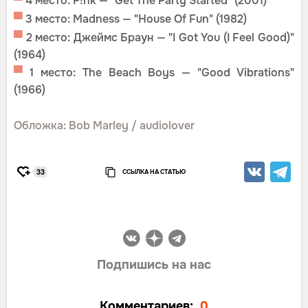
▀
4 место: P!nk — "Get The Party Started" (2001)
▀
3 место: Madness — "House Of Fun" (1982)
▀
2 место: Джеймс Браун — "I Got You (I Feel Good)"
(1964)
▀
1 место: The Beach Boys — "Good Vibrations"
(1966)
Обложка: Bob Marley / audiolover
ССЫЛКА НА СТАТЬЮ
33
Подпишись на нас
Комментариев:
0