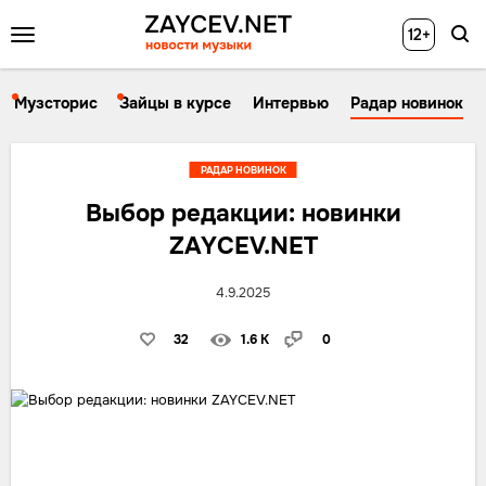
12+
Музсторис
Зайцы в курсе
Интервью
Радар новинок
РАДАР НОВИНОК
Выбор редакции: новинки
ZAYCEV.NET
4.9.2025
32
1.6 K
0