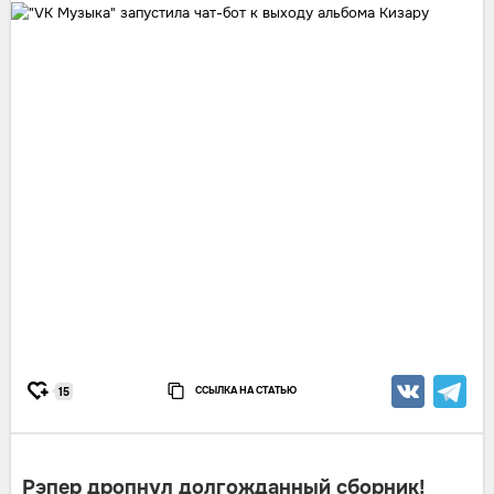
ССЫЛКА НА СТАТЬЮ
15
Рэпер дропнул долгожданный сборник!