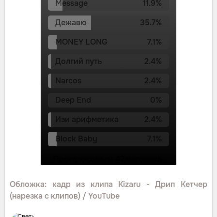
Message
11.9
%
Дежавю
35.7
%
MONEY LONG
7.1
%
Долгий путь
2.4
%
Narcos
2.4
%
Deep End
0
%
Изи арифметика
2.4
%
Block Baby
7.1
%
Проголосовали
42
человек
а
.
Обложка: кадр из клипа Kizaru - Дрип Кетчер
(нарезка с клипов) / YouTube