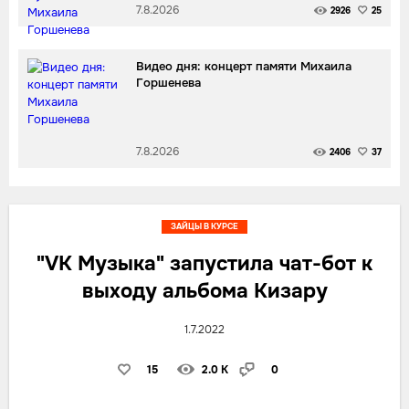
7.8.2026
2926
25
Видео дня: концерт памяти Михаила
Горшенева
7.8.2026
2406
37
ЗАЙЦЫ В КУРСЕ
"VK Музыка" запустила чат-бот к
выходу альбома Кизару
1.7.2022
15
2.0 K
0