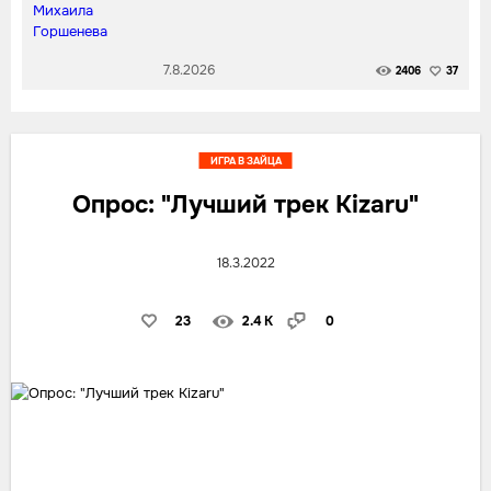
7.8.2026
2406
37
ИГРА В ЗАЙЦА
Опрос: "Лучший трек Kizaru"
18.3.2022
23
2.4 K
0