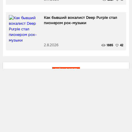
Как бывший вокалист Deep Purple стал
пионером рок-музыки
2.8.2026
1885
42
ЗАЙЦЫ В КУРСЕ
Пол Маккартни выйдет на сцену
впервые за 18 лет!
Дальше:
7.3.2022
53
2.4 K
0