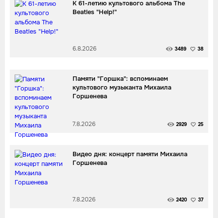
К 61-летию культового альбома The
Beatles "Help!"
6.8.2026
3489
38
Памяти "Горшка": вспоминаем
культового музыканта Михаила
Горшенева
7.8.2026
2929
25
Видео дня: концерт памяти Михаила
Горшенева
7.8.2026
2420
37