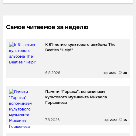
Самое читаемое за неделю
К 61-летию культового альбома The
Beatles "Help!"
6.8.2026
3489
38
Памяти "Горшка": вспоминаем
культового музыканта Михаила
Горшенева
7.8.2026
2929
25