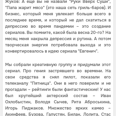
Жуков: А еще вы не назвали "Руки Вверх Суши",
"Папа жарит мясо" (это наша сеть гриль-баров). И
бизнес, который меня увлекает больше всего в
последнее время, и который не дал скатиться в
депрессию во время пандемии – это создание
сериалов. Вы помните, какой была весна 20-го? На
месяц меня накрыла депрессия и рутина. А потом
творческая энергия потребовала выхода и это
конвертировалось в идею сериала "Евгенич".
Мы собрали креативную группу и придумали этот
сериал. Про гения застрявшего во времени. На
свои средства я снял пилот, показали его
телеканалу "Пятница". Они в него поверили и не
прогадали – рейтинги были фантастические! У нас
был крутейший актерский состав – Иван
Охлобыстин, Володя Сычев, Рита Аброськина,
Игорь Пиджаков. Множество ярких камео –
Акинфеев, Бузова, Галустян, Билан, Лолита, Стас