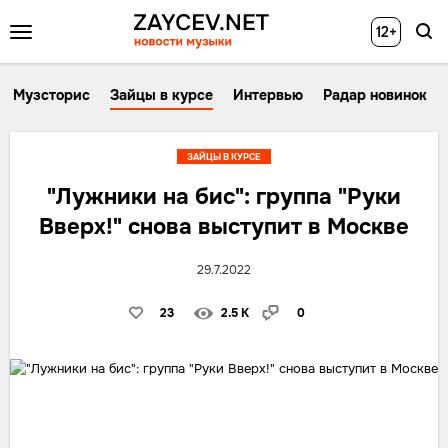
12+
Музсторис
Зайцы в курсе
Интервью
Радар новинок
ЗАЙЦЫ В КУРСЕ
"Лужники на бис": группа "Руки
Вверх!" снова выступит в Москве
29.7.2022
23
2.5 K
0