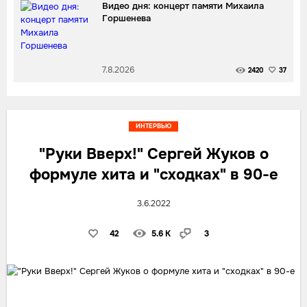
Видео дня: концерт памяти Михаила
Горшенева
7.8.2026
2420
37
ИНТЕРВЬЮ
"Руки Вверх!" Сергей Жуков о
формуле хита и "сходках" в 90-е
3.6.2022
42
5.6 K
3