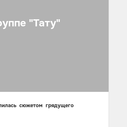
уппе "Тату"
илась сюжетом грядущего