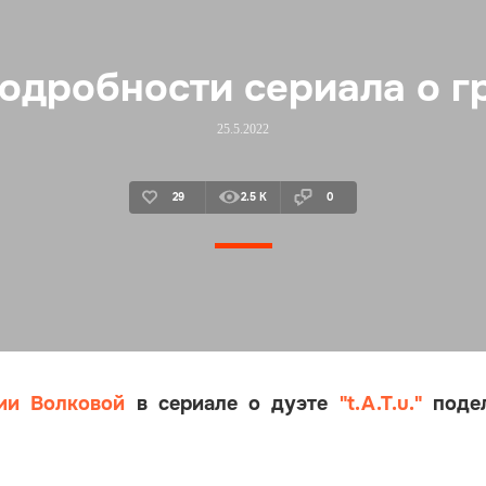
одробности сериала о гр
25.5.2022
29
2.5 K
0
ии Волковой
в сериале о дуэте
"t.A.T.u."
подел