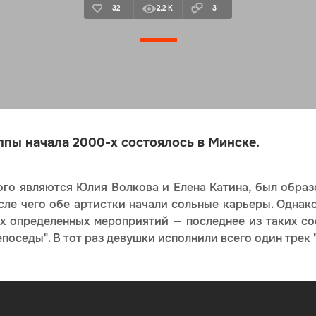
32
2.2 K
3
пы начала 2000-х состоялось в Минске.
го являются Юлия Волкова и Елена Катина, был образо
сле чего обе артистки начали сольные карьеры. Однак
х определенных мероприятий — последнее из таких со
поседы". В тот раз девушки исполнили всего один трек "