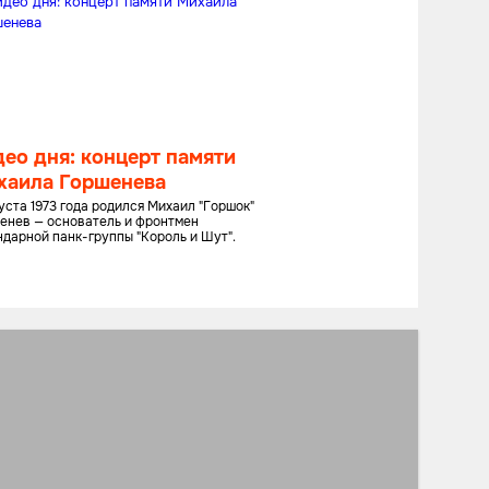
ео дня: концерт памяти
хаила Горшенева
густа 1973 года родился Михаил "Горшок"
енев — основатель и фронтмен
ндарной панк-группы "Король и Шут".