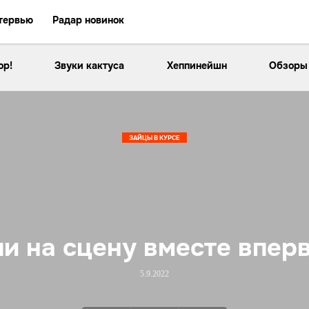
тервью
Радар новинок
ор!
Звуки кактуса
Хеппинейшн
Обзоры
ЗАЙЦЫ В КУРСЕ
и на сцену вместе вперв
5.9.2022