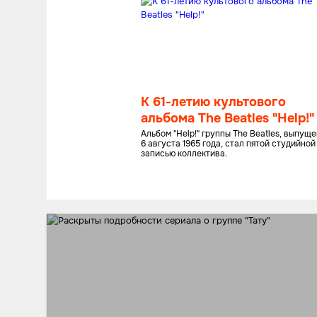
К 61-летию культового
альбома The Beatles "Help!"
Альбом "Help!" группы The Beatles, выпущ
6 августа 1965 года, стал пятой студийной
записью коллектива.