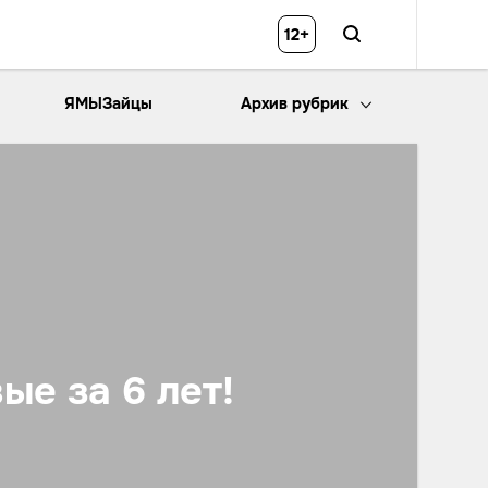
12+
ЯМЫЗайцы
Архив рубрик
ые за 6 лет!