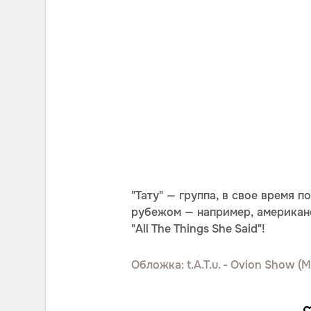
"Тату" — группа, в свое время 
рубежом — например, американ
"All The Things She Said"!
Обложка: t.A.T.u. - Ovion Show (