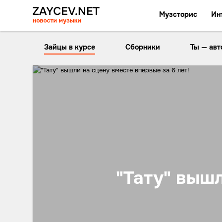
Музсторис
Ин
Зайцы в курсе
Сборники
Ты — авт
"Тату" вышл