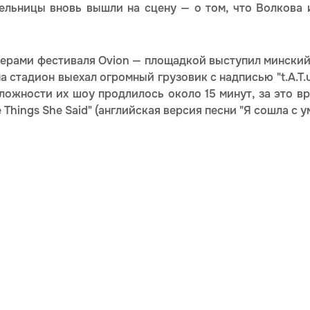
тельницы вновь вышли на сцену — о том, что Волкова 
йнерами фестиваля Ovion — площадкой выступил мински
 стадион выехал огромный грузовик с надписью "t.A.T.u
ложности их шоу продлилось около 15 минут, за это в
he Things She Said" (английская версия песни "Я сошла с ум