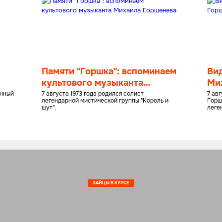
Памяти "Горшка": вспоминаем
Вид
культового музыканта
Ми
Михаила Горшенева
енный
7 августа 1973 года родился солист
7 ав
легендарной мистической группы "Король и
Горш
шут".
леге
ЗАЙЦЫ В КУРСЕ