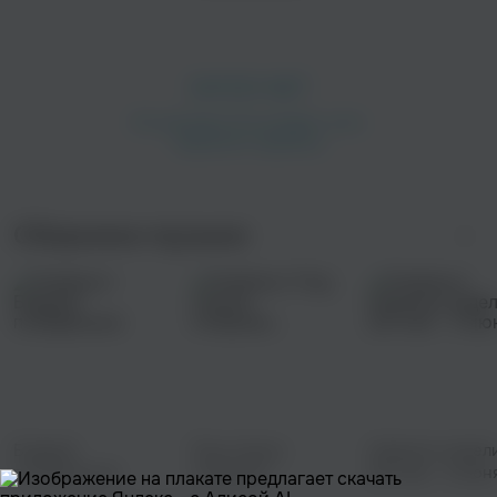
I love you puffy
В чёрном, как дементор, никому не доверяю
В моих зраках темнота, изо дня в день юзаю
В чёрном, как дементор, никому не доверяю (
I love you puffy)
В моих зраках темнота, я каждый день юзаю
В чёрном, как дементор, никому не доверяю
Сборники музыки
В мои— В моих зраках темнота, я ка-а-аждый день
юзаю
[Куплет: zxcshaid]
Привкус крови на губах (А-А-А), поцелуй дементора-
а-а-а
Забрал твою душу, ты забрала сердце
Бодрый
Под струны
Новинки недел
Чёрные колготки, я б на них повесился-я-я-я
понедельник
гитарные...
(30 мая - 5 июн