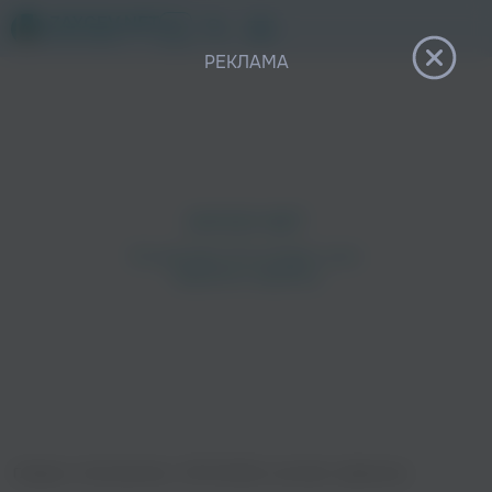
12+
РЕКЛАМА
Главная
›
Исполнители
›
PSYCHOKID, zxcshaid
›
Дементор