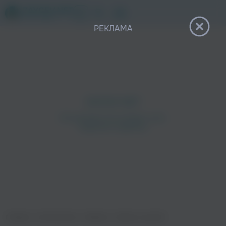
12+
РЕКЛАМА
Главная
›
Исполнители
›
Каблуки
›
Завтра я домой