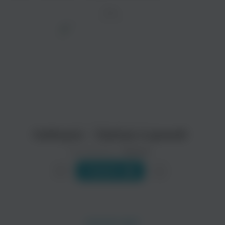
ТРЕК
просмотра рекламы
оформления подписки.
После просмотра Вы сможете скачать 3 файла
без дополнительной рекламы!
Каблуки - Завтра я домой
Исполнитель:
Каблуки
Слушать