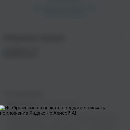
Сборники музыки
Топ немейнстрима
Правообладатель:
Жуков Сергей Юрьевич
На нашем сайте вы можете насладиться прекрасным музыкальным
контентом,не прибегая к сложностям скачивания. Мы предлагаем
широкий выбор треков различных жанров - от популярных хитов до