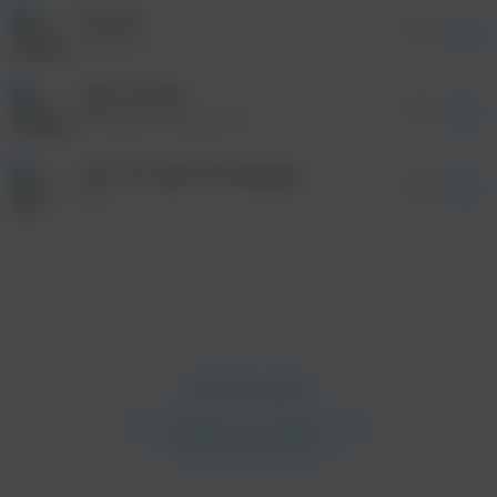
без дополнительной рекламы!
Echoes
просмотра рекламы
03:00
оформления подписки.
Glukoza
После просмотра Вы сможете скачать 3 файла
без дополнительной рекламы!
ГДЕ-ТО ТАМ
02:31
МУЗЫКА В МАШИНУ
Can You See (Топ Мелодия На Звонок 2024)
00:29
XM
просмотра рекламы