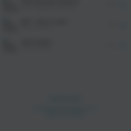
Люби меня долго (Remix)
просмотра рекламы
02:02
оформления подписки.
Ирина Дубцова, EXNLXDE
После просмотра Вы сможете скачать 3 файла
без дополнительной рекламы!
ДПС - Ойся, ты ойся
04:10
Various Artists
Один За Всех
02:31
Various Artists
просмотра рекламы
оформления подписки.