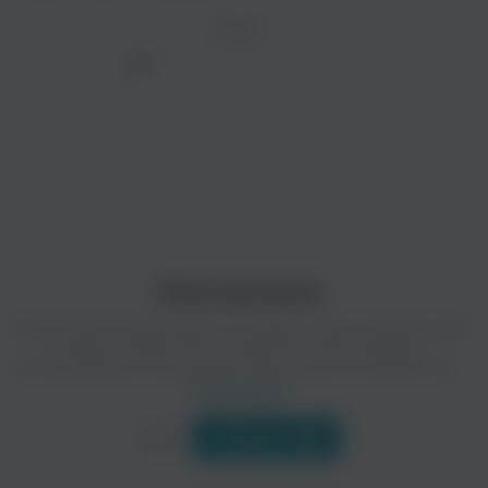
ЖАНР
Электроника
Электронная музыка является собирательным термином для
многих стилей. Она отличается от акустической
использованием электронных музыкальных инструментов и
высокой...
Читать еще
Слушать