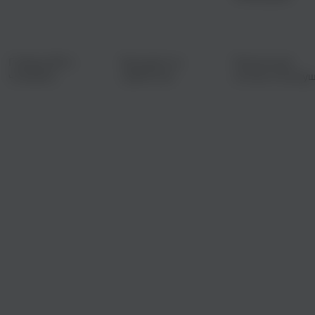
Гибрид ИИ и
Выходим на
Музыка для
человека
субботник
ночных покату