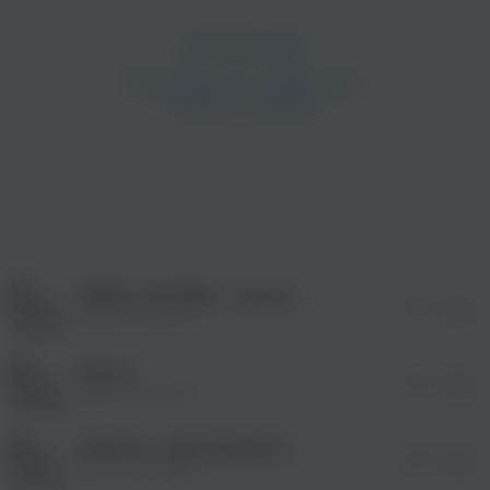
просмотра рекламы
оформления подписки.
После просмотра Вы сможете скачать 3 файла
без дополнительной рекламы!
просмотра рекламы
оформления подписки.
После просмотра Вы сможете скачать 3 файла
без дополнительной рекламы!
BrØken MemØry - Overtaking
просмотра рекламы
03:09
оформления подписки.
Various Artists
После просмотра Вы сможете скачать 3 файла
без дополнительной рекламы!
Дочка
просмотра рекламы
04:24
оформления подписки.
Various Artists
После просмотра Вы сможете скачать 3 файла
без дополнительной рекламы!
Subbota - Дым бомбим (ДПС Remix)
просмотра рекламы
02:02
оформления подписки.
Various Artists