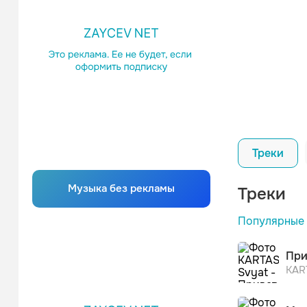
Треки
Музыка без рекламы
Треки
Популярные
Мен
KAR
При
KAR
Гру
Элдж
KAR