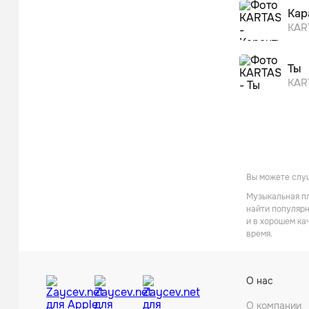
Кар
KA
Ты
KA
Вы можете слу
Музыкальная пл
найти популярн
и в хорошем ка
время.
О нас
О компании