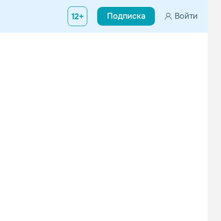
Подписка
Войти
12+
оформления подписки.
ьной рекламы!
оформления подписки.
ьной рекламы!
оформления подписки.
ьной рекламы!
SQWOZ BAB
ДжаЯмми
Поп
Русский рэп