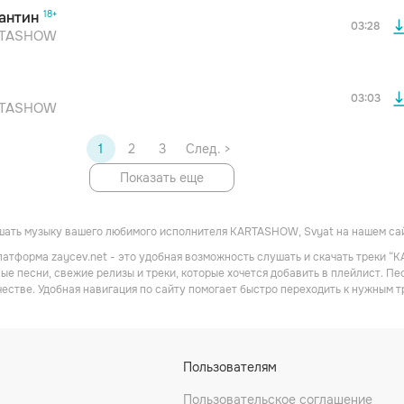
После просмотра Вы сможете скачать 3 файла бе
антин
дополнительной рекламы!
03:28
RTASHOW
03:03
RTASHOW
1
2
3
След. >
Показать еще
шать музыку вашего любимого исполнителя KARTASHOW, Svyat на нашем сай
атформа zaycev.net - это удобная возможность слушать и скачать треки “
ые песни, свежие релизы и треки, которые хочется добавить в плейлист. П
честве. Удобная навигация по сайту помогает быстро переходить к нужным
Пользователям
Пользовательское соглашение