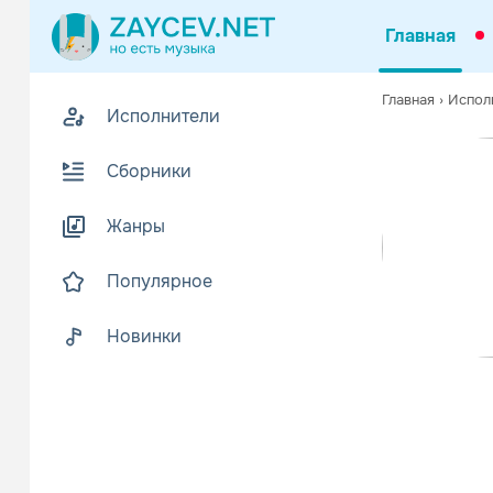
Главная
Совмест
Похожие
Главная
›
Испол
Исполнители
Популярные
Сборники
Мен
KAR
Жанры
Популярное
Ты с
KAR
Новинки
MIA BO
Фан
Русский
KAR