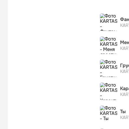
Хаск
Рэп
Фан
KA
Мен
KA
Гру
KA
Кар
KA
Ты
KA