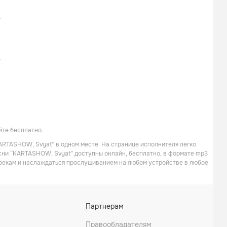
з
те бесплатно.
KARTASHOW, Svyat” в одном месте. На странице исполнителя легко
есни “KARTASHOW, Svyat” доступны онлайн, бесплатно, в формате mp3
 трекам и наслаждаться прослушиванием на любом устройстве в любое
Партнерам
Правообладателям