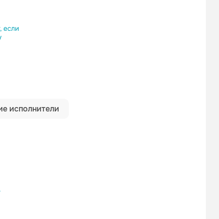
ылку
оформления подписки.
е исполнители
ьной рекламы!
з
оформления подписки.
ьной рекламы!
з
оформления подписки.
ьной рекламы!
Ёлка
Егор Крид
з