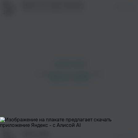
Едем из Гоа feat Триагрутрика
04:58
Джи Вилкс (Big Black Boots) feat. L-Tune & Sancho
Серёга
Элджей
Русский рэп
Рэп
просмотра рекламы
оформления подписки.
После просмотра Вы сможете скачать 3 файла
без дополнительной рекламы!
просмотра рекламы
INSTASAMKA
Егор Крид
оформления подписки.
Русский рэп
R’n’B
После просмотра Вы сможете скачать 3 файла
без дополнительной рекламы!
Таши-таши
просмотра рекламы
03:09