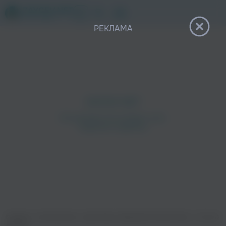
12+
РЕКЛАМА
Похожие исполнители
Главная
›
Исполнители
›
Джи Вилкс (Big Black Boots) feat. L-Tune &