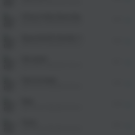
оформления подписки.
Джи Вилкс (Big Black Boots) feat. L-Tune & Sancho
После просмотра Вы сможете скачать 3 файла
без дополнительной рекламы!
Я Хочу Чтобы Песни Звучали
просмотра рекламы
03:23
оформления подписки.
Джи Вилкс (Big Black Boots) feat. L-Tune & Sancho
После просмотра Вы сможете скачать 3 файла
без дополнительной рекламы!
Выше feat.MC Check&L-Tune
просмотра рекламы
03:39
Ёлка
Нурминский
оформления подписки.
Джи Вилкс (Big Black Boots) feat. L-Tune & Sancho
R’n’B
Рэп
После просмотра Вы сможете скачать 3 файла
без дополнительной рекламы!
Инстаграм
просмотра рекламы
03:17
оформления подписки.
Джи Вилкс (Big Black Boots) feat. L-Tune & Sancho
После просмотра Вы сможете скачать 3 файла
без дополнительной рекламы!
Простые вещи
просмотра рекламы
01:54
оформления подписки.
Джи Вилкс (Big Black Boots) feat. L-Tune & Sancho
После просмотра Вы сможете скачать 3 файла
без дополнительной рекламы!
Вера
02:49
Каспийский груз
NILETTO
Джи Вилкс (Big Black Boots) feat. L-Tune & Sancho
Русский рэп
Русский рэп
Поиск
05:10
Джи Вилкс (Big Black Boots) feat. L-Tune & Sancho