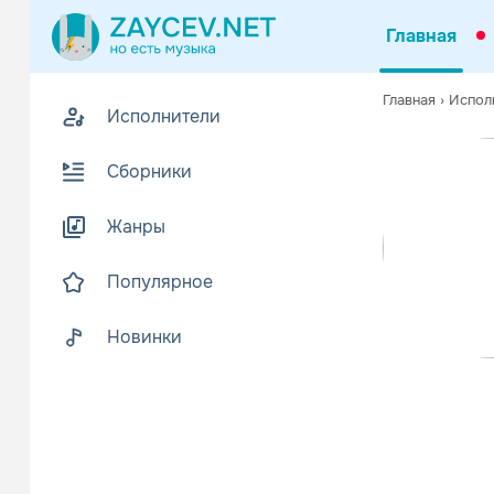
Главная
Совмест
Похожие
Главная
›
Испол
Исполнители
После просм
Офици
Популярные
Сборники
Танц
После просм
Вкон
LEM
Жанры
Популярное
Тан
LEM
Новинки
Ваня Дмит
Поп