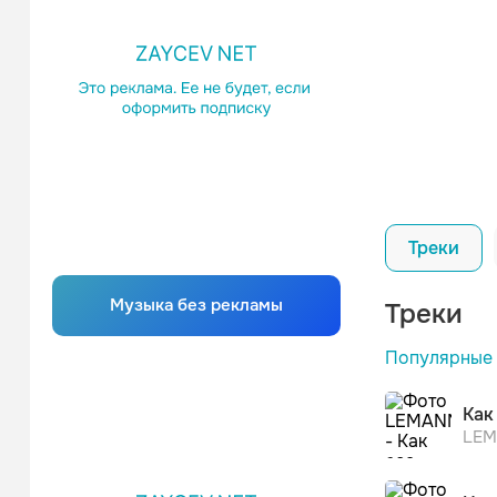
Треки
Музыка без рекламы
Треки
После пр
Популярные
После пр
Как
LE
MIA BO
После пр