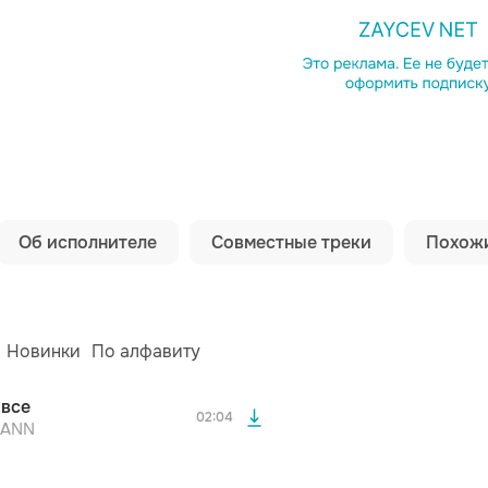
Копировать сс
Об исполнителе
Совместные треки
Похожи
просмотра рекламы
оформления подписки.
осмотра Вы сможете скачать 3 файла без
дополнительной рекламы!
просмотра рекламы
Новинки
По алфавиту
оформления подписки.
осмотра Вы сможете скачать 3 файла без
 все
дополнительной рекламы!
02:04
просмотра рекламы
MANN
оформления подписки.
YKA
NO4X
Бутырка
осмотра Вы сможете скачать 3 файла без