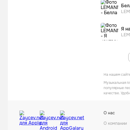
После пр
Бел
LE
Я н
LE
На нашем сайт
Музыкальная пл
популярные пес
качестве. Удоб
О нас
О компании