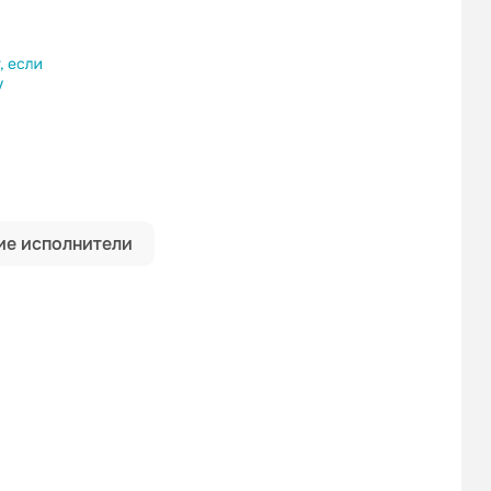
ылку
е исполнители
SLAVA SKRIPKA
Вирус