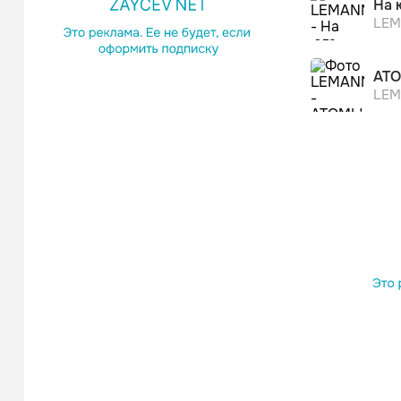
Русский
На 
LE
АТ
LE
ALEKS ATAMA
Поп
После пр