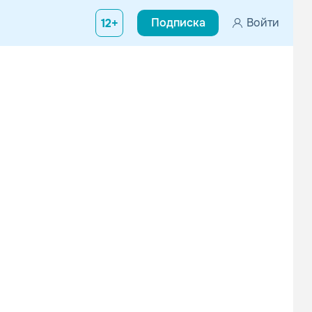
Подписка
Войти
12+
дписки.
дписки.
By Индия, Xcho, МОТ
IOWA
Поп
Поп