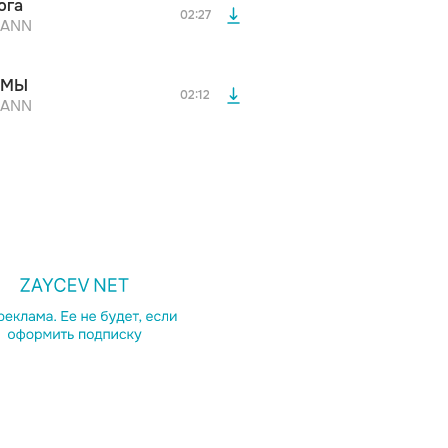
 рэп
Техно
Шансон
юга
дополнительной рекламы!
02:27
MANN
ОМЫ
02:12
MANN
N, FINIK
Dabro
Арсен Шахунц
Поп
Шансон
просмотра рекламы
оформления подписки.
осмотра Вы сможете скачать 3 файла без
дополнительной рекламы!