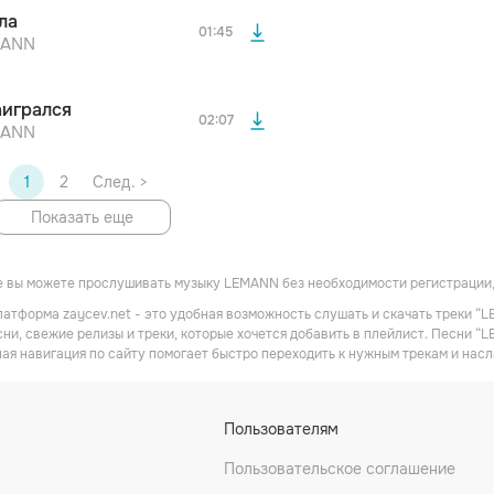
осмотра Вы сможете скачать 3 файла без
ла
дополнительной рекламы!
01:45
MANN
аигрался
02:07
MANN
1
2
След. >
Показать еще
е вы можете прослушивать музыку LEMANN без необходимости регистрации,
атформа zaycev.net - это удобная возможность слушать и скачать треки “L
ни, свежие релизы и треки, которые хочется добавить в плейлист. Песни “
ная навигация по сайту помогает быстро переходить к нужным трекам и на
Пользователям
Пользовательское соглашение