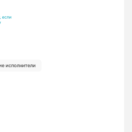
ылку
е исполнители
Вирус
SLAVA SKRIPKA