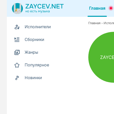
Главная
Похожие
Главная
›
Испол
Исполнители
Z
В
Сборники
Жанры
Популярное
Новинки
Ваня Дмит
Поп