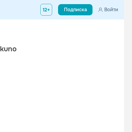
Подписка
Войти
12+
akuno
Юлианна Караулова
IOWA
R’n’B
Поп