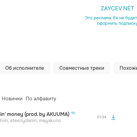
Копировать сс
Об исполнителе
Совместные треки
Похожи
просмотра рекламы
оформления подписки.
После просмотра Вы сможете скачать 3 файла без
дополнительной рекламы!
Новинки
По алфавиту
in' money (prod. by AKUUMA)
01:34
him, steezydamn, mayakuno
YKA
NO4X
Бутырка