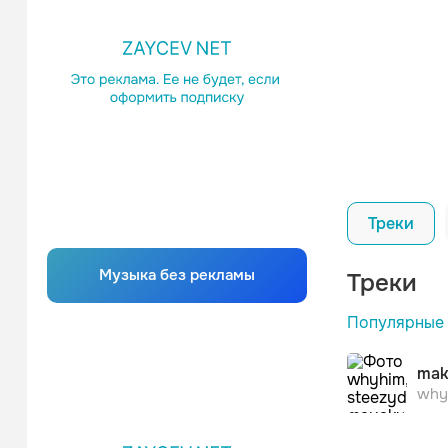
Треки
Музыка без рекламы
Треки
Популярные
mak
why
MIA BO