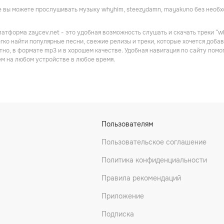
 рэп
Техно
Шансон
 вы можете прослушивать музыку whyhim, steezydamn, mayakuno без необх
атформа zaycev.net - это удобная возможность слушать и скачать треки “w
гко найти популярные песни, свежие релизы и треки, которые хочется доба
тно, в формате mp3 и в хорошем качестве. Удобная навигация по сайту пом
м на любом устройстве в любое время.
o
ALEKS ATAMAN, FINIK
Оксана Почепа (Акула)
Пользователям
Поп
Техно
Пользовательское соглашение
Политика конфиденциальности
Правила рекомендаций
Приложение
Подписка