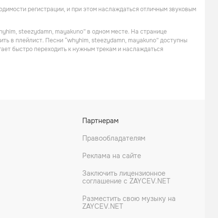
Танцевальная
Поп
одимости регистрации, и при этом наслаждаться отличным звуковым
hyhim, steezydamn, mayakuno” в одном месте. На странице
вить в плейлист. Песни “whyhim, steezydamn, mayakuno” доступны
огает быстро переходить к нужным трекам и наслаждаться
Иванушки International
Арсен Шахунц
Партнерам
Поп
Шансон
Правообладателям
Реклама на сайте
Заключить лицензионное
соглашение с ZAYCEV.NET
Разместить свою музыку на
ZAYCEV.NET