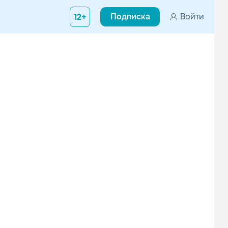
Подписка
Войти
12+
, продюсера и певца в жанре шансон. В 2013 году у Эдуарда зак
Воровайки
Петлюра
Шансон
Шансон