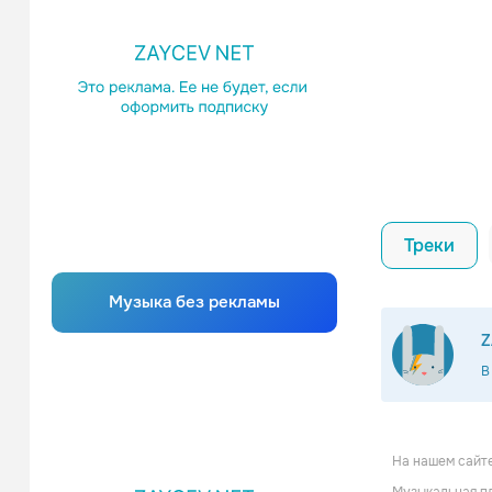
Треки
Музыка без рекламы
Z
В
На нашем сайте
Иван К