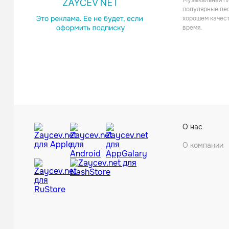
Музыкальная пл
Шанс
популярные пес
хорошем качест
время.
Раиса От
О нас
Поп
О компании