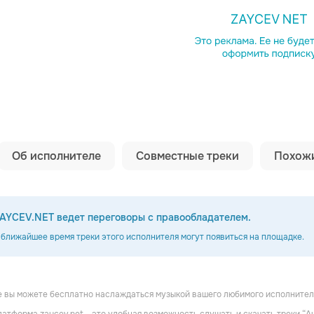
Копировать сс
Об исполнителе
Совместные треки
Похожи
AYCEV.NET ведет переговоры с правообладателем.
 ближайшее время треки этого исполнителя могут появиться на площадке.
 вы можете бесплатно наслаждаться музыкой вашего любимого исполнител
учин
Александр Дюмин
Михаил Шуфутинский