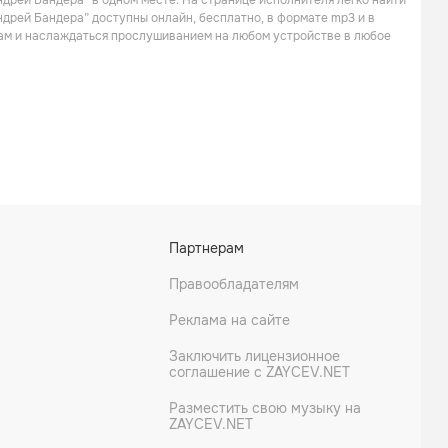
ндрей Бандера” в одном месте. На странице исполнителя легко найти
Поп
Поп
ндрей Бандера” доступны онлайн, бесплатно, в формате mp3 и в
кам и наслаждаться прослушиванием на любом устройстве в любое
Артур
Любовь Успенская
Партнерам
Поп
Поп
Правообладателям
Реклама на сайте
Заключить лицензионное
соглашение с ZAYCEV.NET
Разместить свою музыку на
ZAYCEV.NET