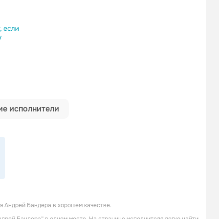
ылку
е исполнители
я Андрей Бандера в хорошем качестве.
БумеR
Владимир Ждамиров