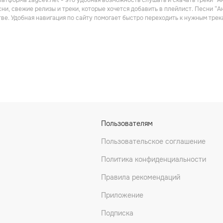
атформа zaycev.net - это удобная возможность слушать и скачать треки “А
он
Шансон
Шансон
ни, свежие релизы и треки, которые хочется добавить в плейлист. Песни “А
ве. Удобная навигация по сайту помогает быстро переходить к нужным тре
радная
Катерина Голицына
Лесоповал
Пользователям
Поп
Шансон
Пользовательское соглашение
Политика конфиденциальности
Правила рекомендаций
Приложение
Подписка