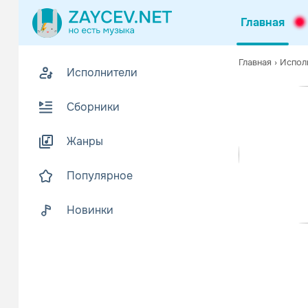
Главная
Похожие
Главная
›
Испол
Исполнители
Z
Биогр
В
Сборники
Андрей Банд
Читать еще
Жанры
Популярное
Новинки
Михаил 
Шанс