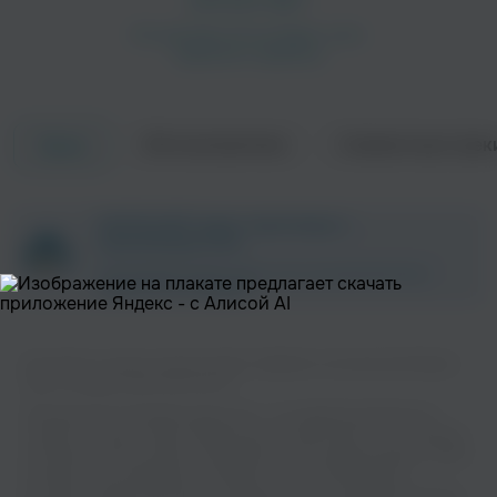
Об исполнителе
Совместные трек
Треки
Иван Кучин
Александр Розенбаум
ZAYCEV.NET ведет переговоры с
Шансон
Шансон
правообладателем.
В ближайшее время треки этого исполнителя могут
появиться на площадке.
Вы можете слушать музыку вашего любимого исполнителя Михаил
Круг на нашем сайте бесплатно.
Музыкальная платформа zaycev.net - это удобная возможность
слушать и скачать треки “Михаил Круг” в одном месте. На странице
Александр Дюмин
Михаил Шуфутинский
исполнителя легко найти популярные песни, свежие релизы и треки,
Шансон
Шансон
которые хочется добавить в плейлист. Песни “Михаил Круг”
доступны онлайн, бесплатно, в формате mp3 и в хорошем качестве.