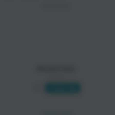
ZAYCEV.NET ведет переговоры с правообладател
ИСПОЛНИТЕЛЬ
Биография
В ближайшее время треки этого исполнителя могут появит
Один из наиболее популярных и известных широкому кругу 
Читать еще
Бутырка
Сергей Наговицын
Шансон
Шансон
Михаил Круг
0 треков
Слушать
Воровайки
Петлюра
Шансон
Шансон