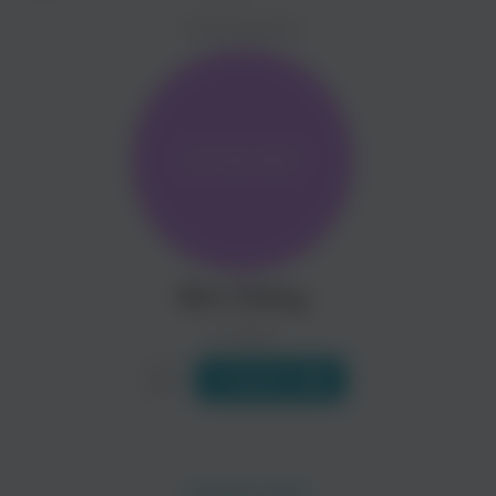
ZAYCEV.NET ведет переговоры с правообладател
ИСПОЛНИТЕЛЬ
Биография
В ближайшее время треки этого исполнителя могут появит
Ben Delay – диджей и владелец успешного лейбла Sugarland
Читать еще
Matvey Emerson
Anton Ishutin
Поп
Поп
Ben Delay
0 треков
Слушать
Moe Turk
David Penn
Электроника
Электроника