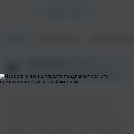
Об исполнителе
Совместные трек
Треки
DiscoVer.
Earth 'N 'Days
ZAYCEV.NET ведет переговоры с
Электроника
правообладателем.
В ближайшее время треки этого исполнителя могут
появиться на площадке.
На нашем сайте вы можете бесплатно наслаждаться музыкой
вашего любимого исполнителя Ben Delay в хорошем качестве.
Музыкальная платформа zaycev.net - это удобная возможность
слушать и скачать треки “Ben Delay” в одном месте. На странице
Melih Aydogan
Andrey Exx
исполнителя легко найти популярные песни, свежие релизы и треки,
Электроника
которые хочется добавить в плейлист. Песни “Ben Delay” доступны
онлайн, бесплатно, в формате mp3 и в хорошем качестве. Удобная