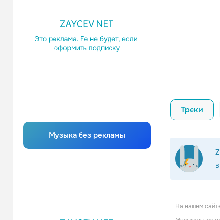
Треки
Музыка без рекламы
Z
В
На нашем сайте
Mobbi