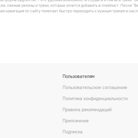
атформа zaycev.net - это удобная возможность слушать и скачать треки “Be
Хаус
ни, свежие релизы и треки, которые хочется добавить в плейлист. Песни “B
ная навигация по сайту помогает быстро переходить к нужным трекам и на
Пользователям
Пользовательское соглашение
Политика конфиденциальности
Правила рекомендаций
Приложение
Подписка