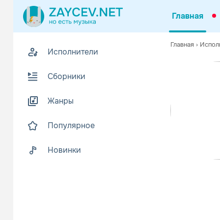
Главная
Похожие
Главная
›
Испол
Исполнители
Z
Биогр
В
Сборники
Бенни Бенас
Читать еще
Жанры
Популярное
Новинки
Поп