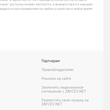
nassi” в одном месте. На странице исполнителя легко найти
enassi” доступны онлайн, бесплатно, в формате mp3 и в хорошем
слаждаться прослушиванием на любом устройстве в любое время.
Партнерам
Правообладателям
Реклама на сайте
Заключить лицензионное
соглашение с ZAYCEV.NET
Разместить свою музыку на
ZAYCEV.NET