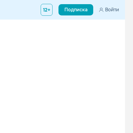
Подписка
Войти
12+
у 40, но он утверждает, что он выглядит на 25. Он проживает в 
Benny Benassi Feat. Channing
Benny Benassi Vs. Iggy Pop
Поп
Поп