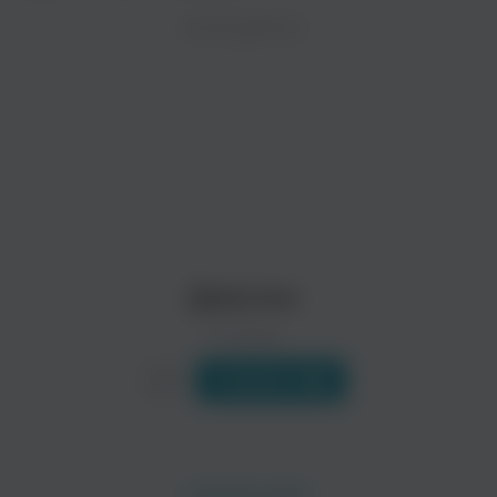
ZAYCEV.NET ведет переговоры с правообладател
ИСПОЛНИТЕЛЬ
Биография
В ближайшее время треки этого исполнителя могут появит
Группа «Девочки» появилась в 1999 году. Известный продю
Читать еще
Демо
Стрелки
Поп
Поп
Девочки
12 треков
Слушать
Анжелика Варум
Света
Поп
Поп