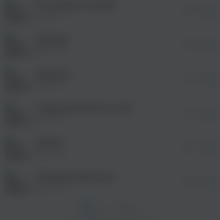
Я хочу быть птичкой
просмотра рекламы
03:52
оформления подписки.
Девочки
После просмотра Вы сможете скачать 3 файла
без дополнительной рекламы!
Никогда
просмотра рекламы
03:29
оформления подписки.
Девочки
После просмотра Вы сможете скачать 3 файла
Поющие Вместе
Яна
без дополнительной рекламы!
Игрушка
просмотра рекламы
04:10
Поп
Поп
оформления подписки.
Девочки
После просмотра Вы сможете скачать 3 файла
без дополнительной рекламы!
Говорила мама (У-ла-ла)
просмотра рекламы
03:37
оформления подписки.
Девочки
После просмотра Вы сможете скачать 3 файла
без дополнительной рекламы!
Улетай
03:51
Девочки
Erotic Variation
City 312
Полюбила мальчика
03:48
Девочки
1
2
След. >