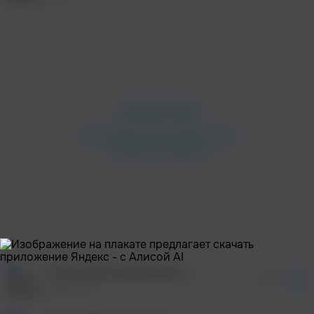
Кэтрин Кэт
Наталья Ветлицкая
Шансон
Поп
просмотра рекламы
оформления подписки.
После просмотра Вы сможете скачать 3 файла
без дополнительной рекламы!
просмотра рекламы
оформления подписки.
После просмотра Вы сможете скачать 3 файла
Наталья Сенчукова
Полина Ростова
без дополнительной рекламы!
Муха Нина Васильевна (Муха)
просмотра рекламы
03:34
Поп
Поп
оформления подписки.
Девочки
После просмотра Вы сможете скачать 3 файла
без дополнительной рекламы!