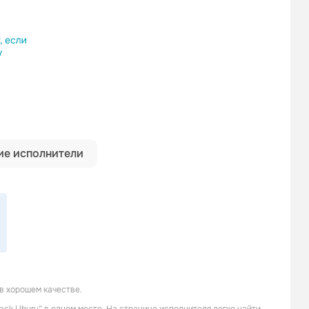
ылку
е исполнители
в хорошем качестве.
The Abyssinians
The Congos