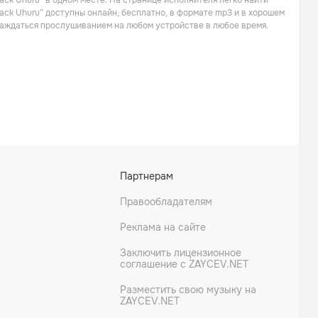
ack Uhuru” в одном месте. На странице исполнителя легко найти
Регги
Регги
lack Uhuru” доступны онлайн, бесплатно, в формате mp3 и в хорошем
слаждаться прослушиванием на любом устройстве в любое время.
Dennis Brown
Bunny Wailer
Партнерам
Поп
Рок
Правообладателям
Реклама на сайте
Заключить лицензионное
соглашение с ZAYCEV.NET
Разместить свою музыку на
ZAYCEV.NET