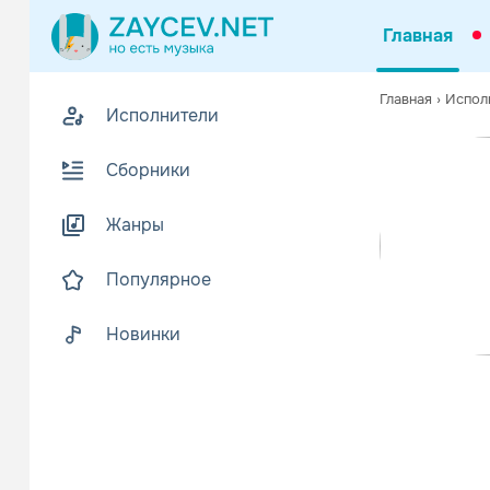
Главная
Похожие
Главная
›
Испол
Исполнители
Z
Биогр
В
Сборники
У истоков B
Читать еще
Жанры
Популярное
Новинки
Aswa
Поп