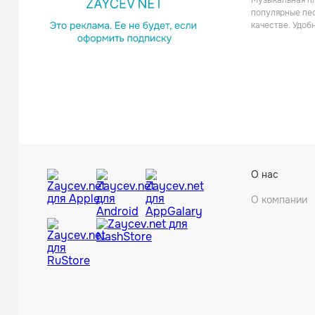
Музыкальная пл
Регг
популярные пес
качестве. Удоб
The Gladi
О нас
Регг
О компании