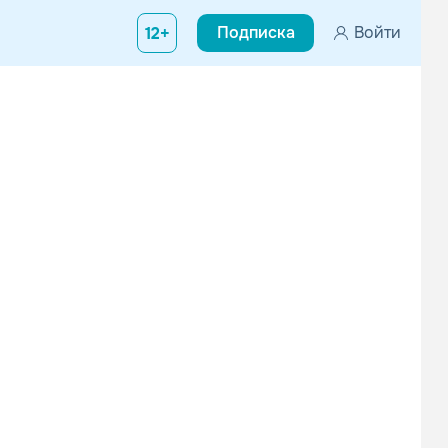
Подписка
Войти
12+
, несмотря на то, что их сингл «Folk Songs» занял в местном хит-
Don Carlos
Israel Vibration
Электроника
Поп