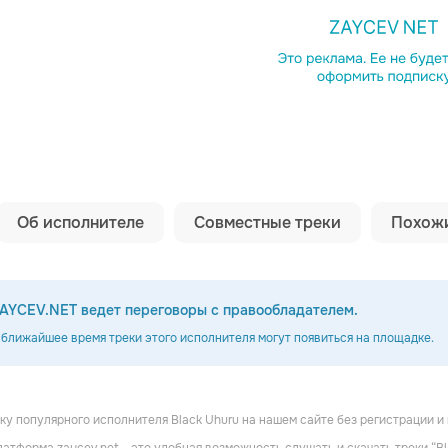
Копировать сс
Об исполнителе
Совместные треки
Похожи
AYCEV.NET ведет переговоры с правообладателем.
 ближайшее время треки этого исполнителя могут появиться на площадке.
у популярного исполнителя Black Uhuru на нашем сайте без регистрации и 
amonds
Misty In Roots
Steel Pulse