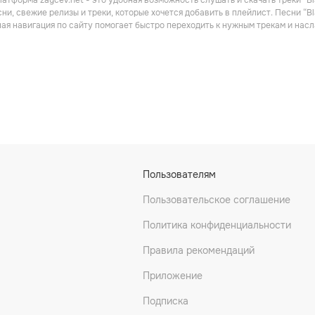
атформа zaycev.net - это удобная возможность слушать и скачать треки “Bl
и
Поп
ни, свежие релизы и треки, которые хочется добавить в плейлист. Песни “B
ная навигация по сайту помогает быстро переходить к нужным трекам и на
ators
The Twinkle Brothers
Wailing Souls
Пользователям
и
Регги
Поп
Пользовательское соглашение
Политика конфиденциальности
Правила рекомендаций
Приложение
Подписка