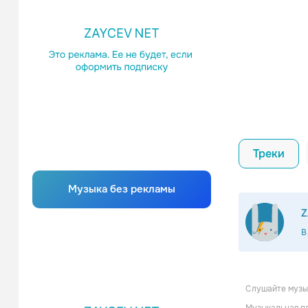
Треки
Музыка без рекламы
Z
В
Слушайте музык
Mighty Di