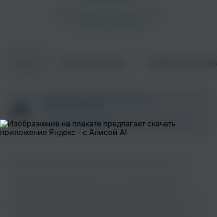
Об исполнителе
Совместные трек
Треки
Maiki
MIRIKO
ZAYCEV.NET ведет переговоры с
Поп
правообладателем.
В ближайшее время треки этого исполнителя могут
появиться на площадке.
На нашем сайте вы можете бесплатно наслаждаться музыкой
вашего любимого исполнителя Can в хорошем качестве.
Музыкальная платформа zaycev.net - это удобная возможность
слушать и скачать треки “Can” в одном месте. На странице
Lucky63
Merto
исполнителя легко найти популярные песни, свежие релизы и треки,
которые хочется добавить в плейлист. Песни “Can” доступны
онлайн, бесплатно, в формате mp3 и в хорошем качестве. Удобная