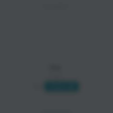
ZAYCEV.NET ведет переговоры с правообладател
ИСПОЛНИТЕЛЬ
Биография
В ближайшее время треки этого исполнителя могут появит
Германская команда Can (г. Кёльн) является ведущей аванг
Читать еще
Coco
Dany
Танцевальная
Поп
Can
0 треков
Слушать
Luca
Zymba
Электроника