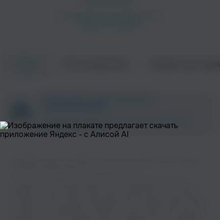
Об исполнителе
Совместные трек
Треки
Paul Rigel
Beach X
Электроника
ZAYCEV.NET ведет переговоры с
правообладателем.
В ближайшее время треки этого исполнителя могут
появиться на площадке.
Слушайте музыку популярного исполнителя Cesar Lugo на нашем
сайте без регистрации и в хорошем качестве.
Simon Bostock
Музыкальная платформа zaycev.net - это удобная возможность
Simon Pitt
слушать и скачать треки “Cesar Lugo” в одном месте. На странице
Транс
исполнителя легко найти популярные песни, свежие релизы и треки,
которые хочется добавить в плейлист. Песни “Cesar Lugo” доступны
онлайн, бесплатно, в формате mp3 и в хорошем качестве. Удобная