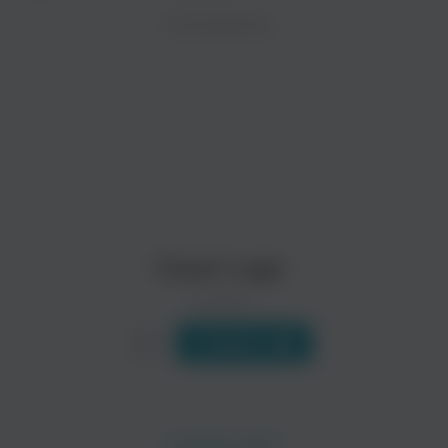
ZAYCEV.NET ведет переговоры с правообладател
ИСПОЛНИТЕЛЬ
В ближайшее время треки этого исполнителя могут появит
Sclavonia
LakiStrike
Cesar Lugo
0 треков
Слушать
Liam Melly
Ledo
Транс
Танцевальная