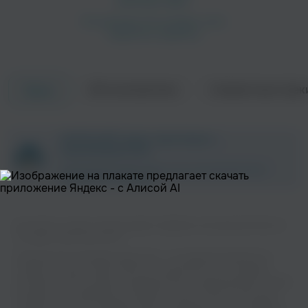
Об исполнителе
Совместные трек
Треки
Celph Titled
Planet Asia
ZAYCEV.NET ведет переговоры с
Рэп
Саундтреки
правообладателем.
В ближайшее время треки этого исполнителя могут
появиться на площадке.
Вы можете слушать музыку вашего любимого исполнителя Chino Xl
на нашем сайте бесплатно.
Музыкальная платформа zaycev.net - это удобная возможность
слушать и скачать треки “Chino Xl” в одном месте. На странице
Copywrite
Q-Unique
исполнителя легко найти популярные песни, свежие релизы и треки,
Рэп
которые хочется добавить в плейлист. Песни “Chino Xl” доступны
онлайн, бесплатно, в формате mp3 и в хорошем качестве. Удобная