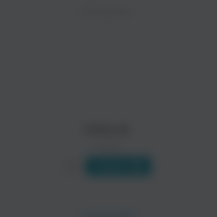
ZAYCEV.NET ведет переговоры с правообладател
ИСПОЛНИТЕЛЬ
Биография
В ближайшее время треки этого исполнителя могут появит
Chino XL родился в Бронксе, Нью-Йорк, вырос в Ист Оран
Читать еще
Outerspace
Sean Price
Электроника
Поп
Chino Xl
0 треков
Слушать
Heltah Skeltah
Tragedy Khadafi
Метал
Рэп