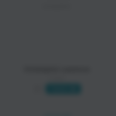
ZAYCEV.NET ведет переговоры с правообладател
ИСПОЛНИТЕЛЬ
Биография
В ближайшее время треки этого исполнителя могут появит
Кристофер Лоуренс (Christopher Lawrence) - личность по
Читать еще
Paul Oakenfold
♫[Midway
Альтернатива
Christopher Lawrence
0 треков
Слушать
John O'Callaghan
Vincent De Moor
Альтернатива
Поп