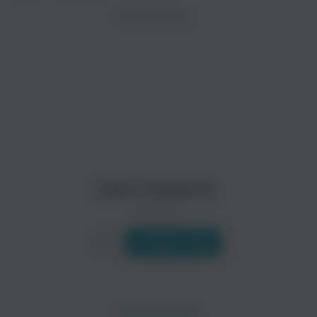
ZAYCEV.NET ведет переговоры с правообладател
ИСПОЛНИТЕЛЬ
Биография
В ближайшее время треки этого исполнителя могут появит
Марк Стюарт (не тот и не тот) взялся из манчестерского н
Читать еще
Donato Dozzy
Redshape
Электроника
Claro Intelecto
0 треков
Слушать
Intrusion
Maurizio
Танцевальная
Танцевальная