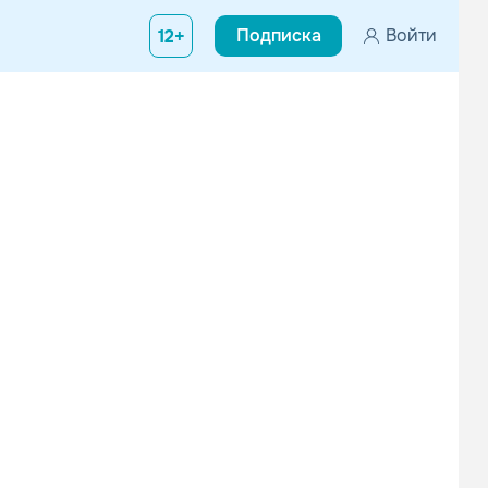
Подписка
Войти
12+
nStroke, выпустил свой первый релиз всего-то два года назад, а
Sage Armstrong
Noizu
Электроника
Электроника