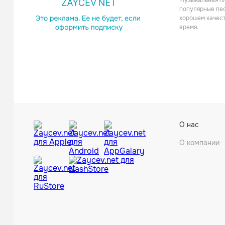
Музыкальная пл
Электро
популярные пес
хорошем качест
время.
Will Cl
О нас
Танцевал
О компании