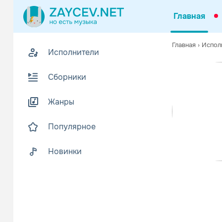
Главная
Похожие
Главная
›
Испол
Исполнители
Z
Биогр
В
Сборники
Барклай Кри
Читать еще
Жанры
Популярное
Новинки
Shiba 
Поп