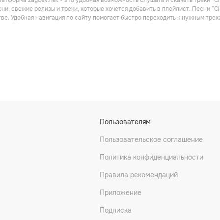
атформа zaycev.net - это удобная возможность слушать и скачать треки “Cl
ника
Танцевальная
ни, свежие релизы и треки, которые хочется добавить в плейлист. Песни “Cl
ве. Удобная навигация по сайту помогает быстро переходить к нужным тре
arke
Justin Jay
Mihalis Safras
Пользователям
ьная
Эмбиент
Электроника
Пользовательское соглашение
Политика конфиденциальности
Правила рекомендаций
Приложение
Подписка