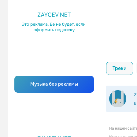
Треки
Музыка без рекламы
Z
В
На нашем сайте
J. Wor