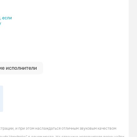
ылку
е исполнители
страции, и при этом наслаждаться отличным звуковым качеством
Walker & Royce
Booka Shade