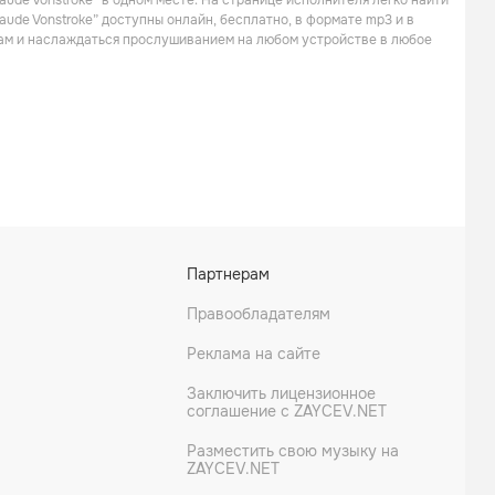
aude Vonstroke” в одном месте. На странице исполнителя легко найти
Танцевальная
Электроника
aude Vonstroke” доступны онлайн, бесплатно, в формате mp3 и в
кам и наслаждаться прослушиванием на любом устройстве в любое
Riva Starr
Kyle Watson
Партнерам
Поп
Электроника
Правообладателям
Реклама на сайте
Заключить лицензионное
соглашение с ZAYCEV.NET
Разместить свою музыку на
ZAYCEV.NET