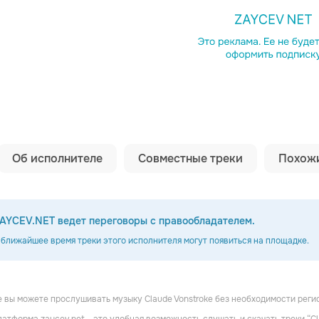
Копировать сс
Об исполнителе
Совместные треки
Похожи
AYCEV.NET ведет переговоры с правообладателем.
 ближайшее время треки этого исполнителя могут появиться на площадке.
 вы можете прослушивать музыку Claude Vonstroke без необходимости реги
ra
Christian Martin
Billy Kenny