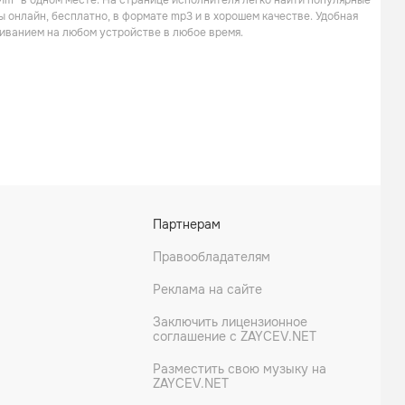
Mm” в одном месте. На странице исполнителя легко найти популярные
Альтернатива
ы онлайн, бесплатно, в формате mp3 и в хорошем качестве. Удобная
иванием на любом устройстве в любое время.
Esthero
Elsiane
Партнерам
Поп
Электроника
Правообладателям
Реклама на сайте
Заключить лицензионное
соглашение с ZAYCEV.NET
Разместить свою музыку на
ZAYCEV.NET