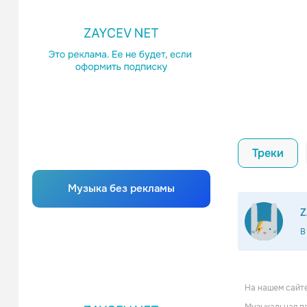
Треки
Музыка без рекламы
Z
В
На нашем сайт
The Atomica