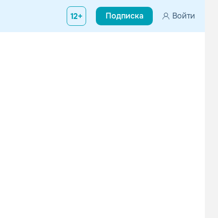
Подписка
Войти
12+
 работал с Marilyn Manson, Nine Inch Nails, God Lives Underwater
Endless Blue
Martina Topley bird
Танцевальная
Поп