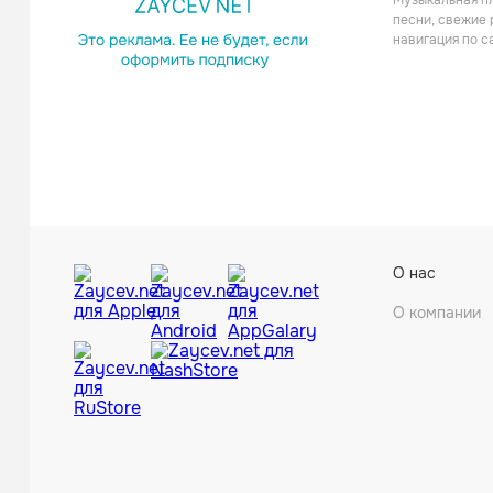
Музыкальная пл
песни, свежие 
навигация по с
Lunasc
О нас
Дип-ха
О компании