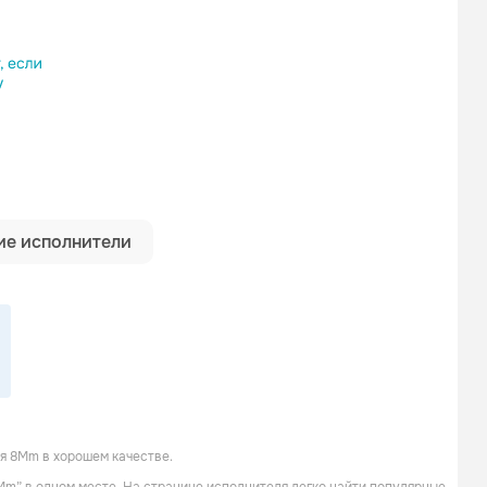
ылку
е исполнители
я 8Mm в хорошем качестве.
Natalie Walker
Airlock