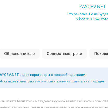
Копировать сс
Об исполнителе
Совместные треки
Похожи
AYCEV.NET ведет переговоры с правообладателем.
 ближайшее время треки этого исполнителя могут появиться на площадке.
е вы можете бесплатно наслаждаться музыкой вашего любимого исполнител
 Project
Saltillo
Puracane