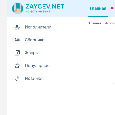
Главная
Похожие
Главная
›
Испол
Исполнители
Z
Биогр
В
Сборники
8mm - трип-
Читать еще
Жанры
Популярное
Новинки
Manda
Поп