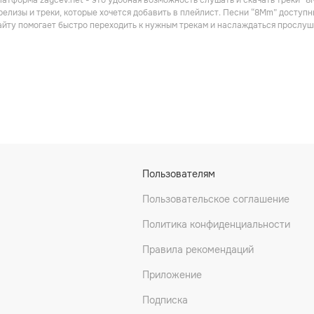
атформа zaycev.net - это удобная возможность слушать и скачать треки “8
Электроника
Электроника
релизы и треки, которые хочется добавить в плейлист. Песни “8Mm” доступн
айту помогает быстро переходить к нужным трекам и наслаждаться прослуш
ape
Halou
Flunk
Пользователям
ус
Танцевальная
Электроника
Пользовательское соглашение
Политика конфиденциальности
Правила рекомендаций
Приложение
Подписка