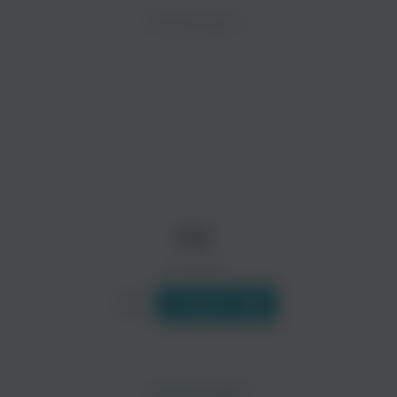
ZAYCEV.NET ведет переговоры с правообладател
ИСПОЛНИТЕЛЬ
Биография
В ближайшее время треки этого исполнителя могут появит
Deutsch Amerikanische Freundschaft (так же известны как 
Читать еще
Die Krupps
Front 242
Электроника
Поп
Daf
0 треков
Слушать
Malaria
Sturm Cafe
Рок